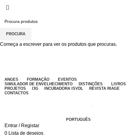
PARA QUALQUER DÚVIDA, LIGUE: CENTRO
EDUCATIVO - 912 092 520 | GERAL - 911 997 434
(CHAMADA PARA REDE MÓVEL NACIONAL)
EMAIL
CONTACTOS
INTRANET
PROCURA
Começa a escrever para ver os produtos que procuras.
ANGES
FORMAÇÃO
EVENTOS
SIMULADOR DE ENVELHECIMENTO
DISTINÇÕES
LIVROS
PROJETOS
I3G
INCUBADORA ISVDL
REVISTA RIAGE
CONTACTOS
PORTUGUÊS
Entrar / Registar
0
Lista de desejos