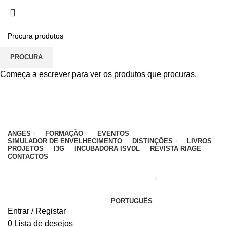
PARA QUALQUER DÚVIDA, LIGUE: CENTRO
EDUCATIVO - 912 092 520 | GERAL - 911 997 434
(CHAMADA PARA REDE MÓVEL NACIONAL)
EMAIL
CONTACTOS
INTRANET
PROCURA
Começa a escrever para ver os produtos que procuras.
ANGES
FORMAÇÃO
EVENTOS
SIMULADOR DE ENVELHECIMENTO
DISTINÇÕES
LIVROS
PROJETOS
I3G
INCUBADORA ISVDL
REVISTA RIAGE
CONTACTOS
PORTUGUÊS
Entrar / Registar
0
Lista de desejos