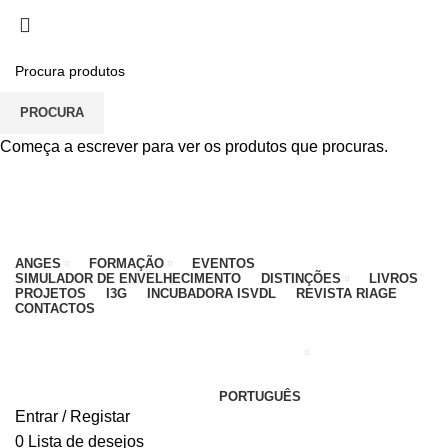
PARA QUALQUER DÚVIDA, LIGUE: CENTRO
EDUCATIVO - 912 092 520 | GERAL - 911 997 434
(CHAMADA PARA REDE MÓVEL NACIONAL)
EMAIL
CONTACTOS
INTRANET
PROCURA
Começa a escrever para ver os produtos que procuras.
ANGES
FORMAÇÃO
EVENTOS
SIMULADOR DE ENVELHECIMENTO
DISTINÇÕES
LIVROS
PROJETOS
I3G
INCUBADORA ISVDL
REVISTA RIAGE
CONTACTOS
PORTUGUÊS
Entrar / Registar
0
Lista de desejos