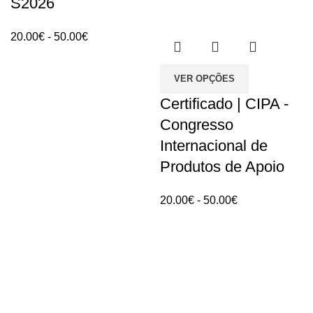
S2026
Intervalo
20.00
€
-
50.00
€
de
preços:
VER OPÇÕES
20.00€
Certificado | CIPA -
a
Congresso
50.00€
Internacional de
Produtos de Apoio
Intervalo
20.00
€
-
50.00
€
de
preços:
20.00€
a
50.00€