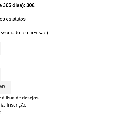
e 365 dias): 30€
os estatutos
ssociado (em revisão).
AR
 à lista de desejos
ia:
Inscrição
a: