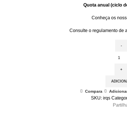
Quota anual (ciclo d
Conheça
os noss
Consulte o regulamento de a
Quantidade
de
Inscrição
/
ADICION
Regularização
de
Compara
Adicionar
Quota
SKU:
irqs
Categor
Sócio
Partilh