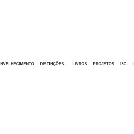
ATIVO - 912 092 520 | GERAL - 911 997 434 (CHAMAD
ENVELHECIMENTO
DISTINÇÕES
LIVROS
PROJETOS
I3G