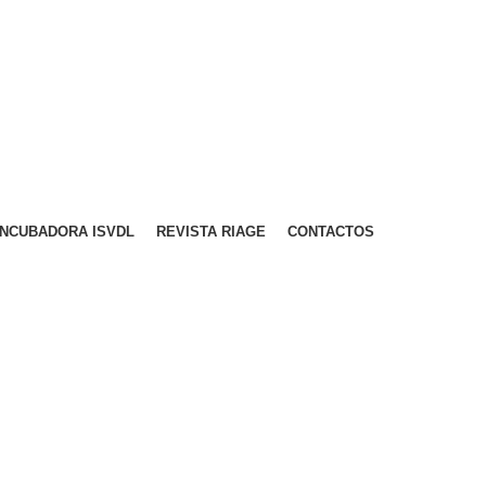
A PARA REDE MÓVEL NACIONAL)
EMAIL
CONTACTOS
INTRANET
INCUBADORA ISVDL
REVISTA RIAGE
CONTACTOS