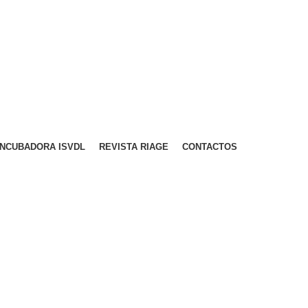
A PARA REDE MÓVEL NACIONAL)
EMAIL
CONTACTOS
INTRANET
INCUBADORA ISVDL
REVISTA RIAGE
CONTACTOS