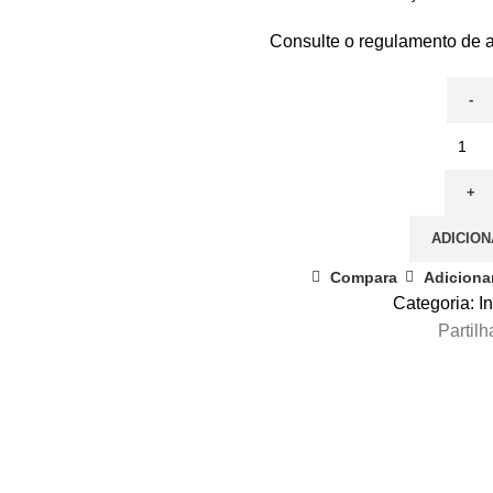
Consulte o regulamento de a
Quantidade
de
Upgrade
de
ADICION
Estatuto
de
Compara
Adicionar
Sócio
Categoria:
I
Partilh