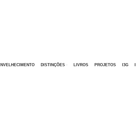
ATIVO - 912 092 520 | GERAL - 911 997 434 (CHAMAD
ENVELHECIMENTO
DISTINÇÕES
LIVROS
PROJETOS
I3G