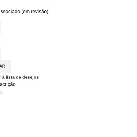
ssociado (em revisão).
AR
 à lista de desejos
nscrição
a: