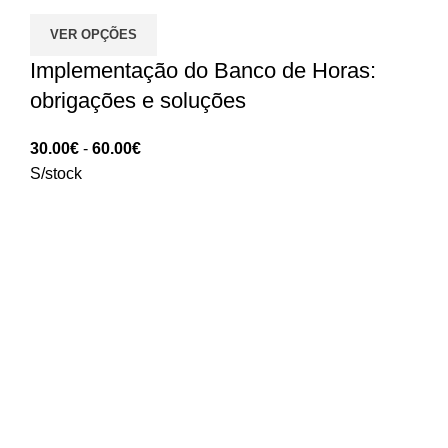
VER OPÇÕES
Implementação do Banco de Horas:
obrigações e soluções
Intervalo
30.00
€
-
60.00
€
de
S/stock
preços:
30.00€
a
60.00€