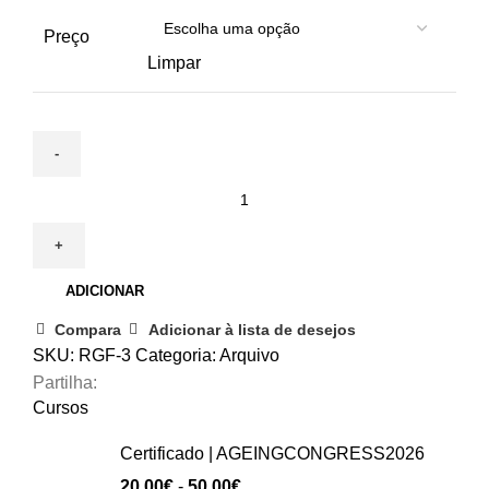
Preço
Limpar
Quantidade
de
21
Fevereiro
ADICIONAR
|
Segurança
Compara
Adicionar à lista de desejos
e
SKU:
RGF-3
Categoria:
Arquivo
Saúde
Partilha:
no
Cursos
Trabalho
Certificado | AGEINGCONGRESS2026
em
Intervalo
20.00
€
-
50.00
€