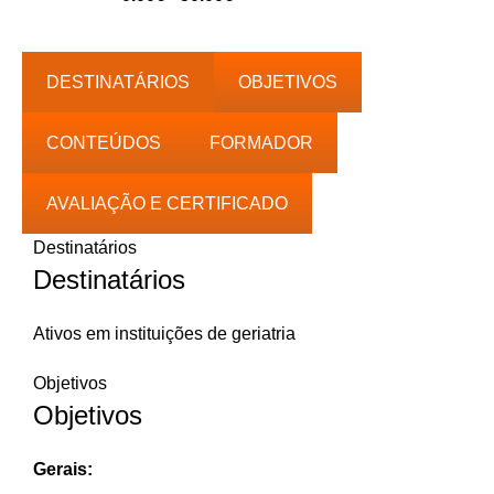
de
preços:
0.00€
DESTINATÁRIOS
OBJETIVOS
a
50.00€
CONTEÚDOS
FORMADOR
AVALIAÇÃO E CERTIFICADO
Destinatários
Destinatários
Ativos em instituições de geriatria
Objetivos
Objetivos
Gerais: