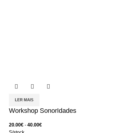
LER MAIS
Workshop SonorIdades
Intervalo
20.00
€
-
40.00
€
de
S/stock