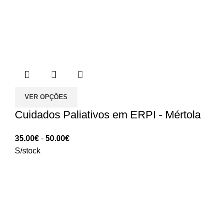
VER OPÇÕES
Cuidados Paliativos em ERPI - Mértola
Intervalo
35.00
€
-
50.00
€
de
S/stock
preços:
35.00€
a
50.00€