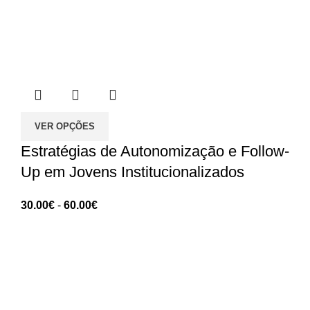
VER OPÇÕES
Estratégias de Autonomização e Follow-
Up em Jovens Institucionalizados
Intervalo
30.00
€
-
60.00
€
de
preços:
ANGES - Associação Nacional de Gerontologia
30.00€
Social
a
60.00€
Rua Manuel da Mota IPL