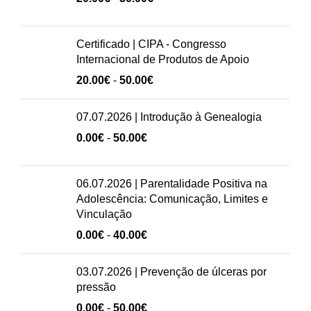
Contexto
de
Geriátrico
preços:
20.00€
Certificado | CIPA - Congresso
a
Internacional de Produtos de Apoio
50.00€
Intervalo
20.00
€
-
50.00
€
de
preços:
07.07.2026 | Introdução à Genealogia
20.00€
Intervalo
0.00
€
-
50.00
€
a
de
50.00€
preços:
0.00€
06.07.2026 | Parentalidade Positiva na
a
Adolescência: Comunicação, Limites e
50.00€
Vinculação
Intervalo
0.00
€
-
40.00
€
de
preços:
03.07.2026 | Prevenção de úlceras por
0.00€
pressão
a
Intervalo
0.00
€
-
50.00
€
40.00€