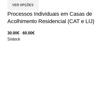
VER OPÇÕES
Processos Individuais em Casas de
Acolhimento Residencial (CAT e LIJ)
Intervalo
30.00
€
-
60.00
€
de
S/stock
preços:
30.00€
a
60.00€