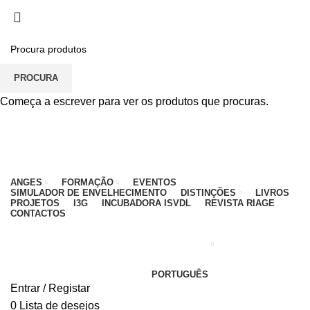
PARA QUALQUER DÚVIDA, LIGUE: CENTRO
EDUCATIVO - 912 092 520 | GERAL - 911 997 434
(CHAMADA PARA REDE MÓVEL NACIONAL)
EMAIL
CONTACTOS
INTRANET
PROCURA
Começa a escrever para ver os produtos que procuras.
ANGES
FORMAÇÃO
EVENTOS
SIMULADOR DE ENVELHECIMENTO
DISTINÇÕES
LIVROS
PROJETOS
I3G
INCUBADORA ISVDL
REVISTA RIAGE
CONTACTOS
PORTUGUÊS
Entrar / Registar
0
Lista de desejos