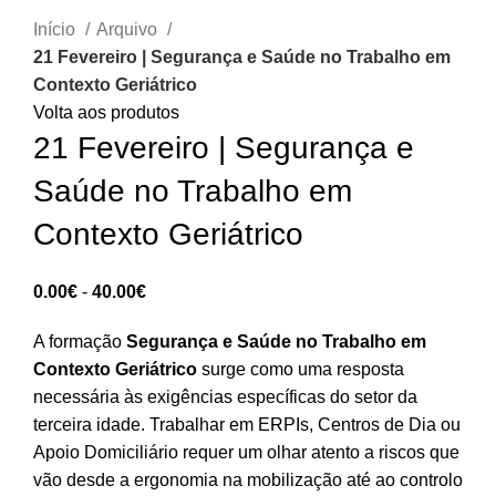
Início
Arquivo
21 Fevereiro | Segurança e Saúde no Trabalho em
Contexto Geriátrico
Volta aos produtos
21 Fevereiro | Segurança e
Saúde no Trabalho em
Contexto Geriátrico
Intervalo
0.00
€
-
40.00
€
de
A formação
Segurança e Saúde no Trabalho em
preços:
Contexto Geriátrico
surge como uma resposta
0.00€
necessária às exigências específicas do setor da
a
terceira idade. Trabalhar em ERPIs, Centros de Dia ou
40.00€
Apoio Domiciliário requer um olhar atento a riscos que
vão desde a ergonomia na mobilização até ao controlo