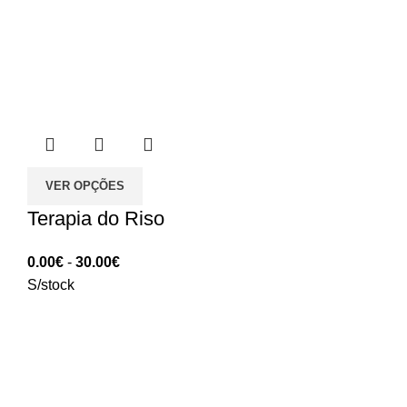
VER OPÇÕES
Terapia do Riso
Intervalo
0.00
€
-
30.00
€
de
S/stock
preços:
0.00€
a
30.00€