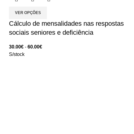
VER OPÇÕES
Cálculo de mensalidades nas respostas
sociais seniores e deficiência
Intervalo
30.00
€
-
60.00
€
de
S/stock
preços:
30.00€
a
60.00€