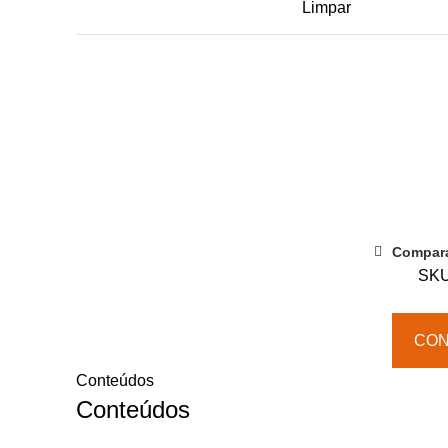
Limpar
Quantidade
de
18
Abril
|
Motivação
Compar
de
SK
Equipas
CO
Conteúdos
Conteúdos