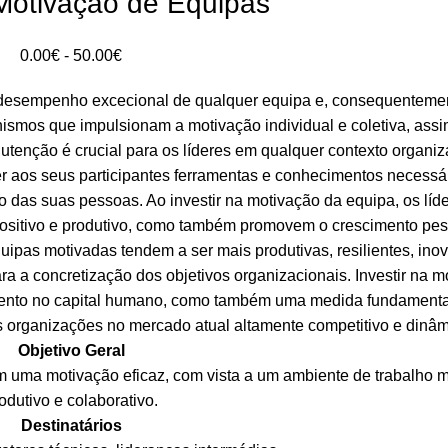
| Motivação de Equipas
Intervalo
0.00
€
-
50.00
€
de
 desempenho excecional de qualquer equipa e, consequentemen
preços:
smos que impulsionam a motivação individual e coletiva, ass
0.00€
utenção é crucial para os líderes em qualquer contexto organiz
a
r aos seus participantes ferramentas e conhecimentos necessá
50.00€
ção das suas pessoas. Ao investir na motivação da equipa, os líd
ositivo e produtivo, como também promovem o crescimento pes
uipas motivadas tendem a ser mais produtivas, resilientes, ino
ara a concretização dos objetivos organizacionais. Investir na 
imento no capital humano, como também uma medida fundamenta
s organizações no mercado atual altamente competitivo e dinâm
Objetivo Geral
 uma motivação eficaz, com vista a um ambiente de trabalho m
odutivo e colaborativo.
Destinatários