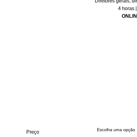
Diretores gerais, di
4 horas 
ONLIN
Preço