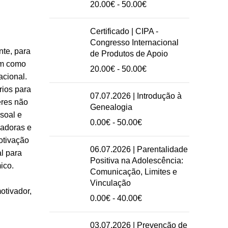
Intervalo
20.00
€
-
50.00
€
de
preços:
Certificado | CIPA -
20.00€
Congresso Internacional
a
te, para
de Produtos de Apoio
50.00€
im como
Intervalo
20.00
€
-
50.00
€
acional.
de
rios para
preços:
07.07.2026 | Introdução à
eres não
20.00€
Genealogia
a
soal e
Intervalo
0.00
€
-
50.00
€
50.00€
vadoras e
de
motivação
preços:
06.07.2026 | Parentalidade
l para
0.00€
Positiva na Adolescência:
ico.
a
Comunicação, Limites e
50.00€
Vinculação
otivador,
Intervalo
0.00
€
-
40.00
€
de
preços:
03.07.2026 | Prevenção de