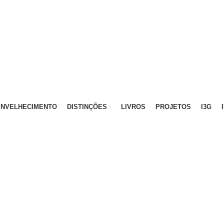
ATIVO - 912 092 520 | GERAL - 911 997 434 (CHAMAD
ENVELHECIMENTO
DISTINÇÕES
LIVROS
PROJETOS
I3G