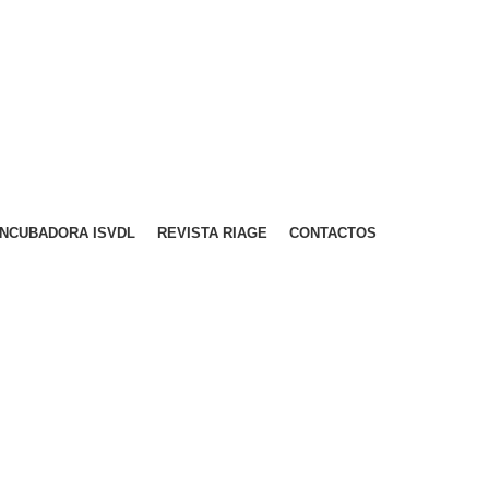
A PARA REDE MÓVEL NACIONAL)
EMAIL
CONTACTOS
INTRANET
INCUBADORA ISVDL
REVISTA RIAGE
CONTACTOS