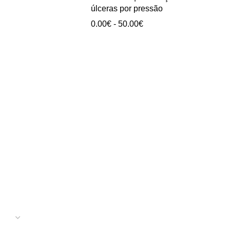
0.00€
úlceras por pressão
a
Intervalo
0.00
€
-
50.00
€
40.00€
de
preços:
0.00€
a
50.00€