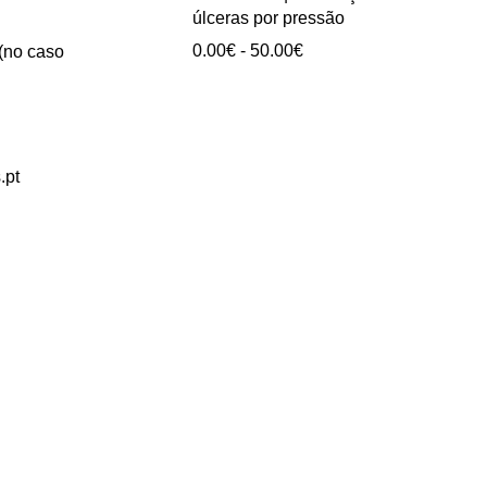
0.00€
úlceras por pressão
a
Intervalo
0.00
€
-
50.00
€
 (no caso
40.00€
de
preços:
0.00€
a
50.00€
.pt