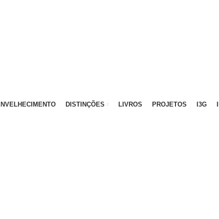
ATIVO - 912 092 520 | GERAL - 911 997 434 (CHAMAD
ENVELHECIMENTO
DISTINÇÕES
LIVROS
PROJETOS
I3G