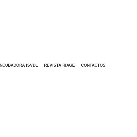
A PARA REDE MÓVEL NACIONAL)
EMAIL
CONTACTOS
INTRANET
INCUBADORA ISVDL
REVISTA RIAGE
CONTACTOS