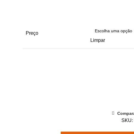
Preço
Limpar
Quantidade
de
2.ª
Edição
|
Master
Compar
de
SKU
Supervisão