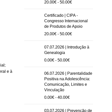
Intervalo
20.00
€
-
50.00
€
de
preços:
Certificado | CIPA -
20.00€
Congresso Internacional
a
de Produtos de Apoio
50.00€
Intervalo
20.00
€
-
50.00
€
de
preços:
07.07.2026 | Introdução à
20.00€
Genealogia
a
Intervalo
0.00
€
-
50.00
€
50.00€
ial;
de
preços:
ral e à
06.07.2026 | Parentalidade
0.00€
Positiva na Adolescência:
a
Comunicação, Limites e
50.00€
Vinculação
Intervalo
0.00
€
-
40.00
€
de
preços:
03.07.2026 | Prevenção de