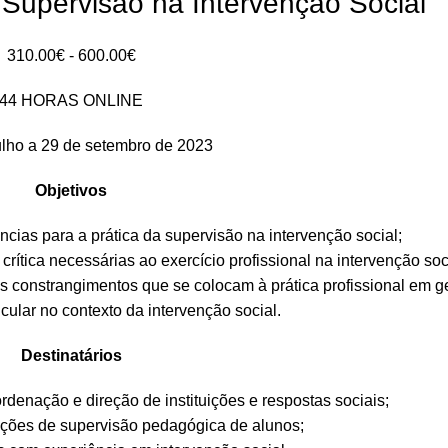
e Supervisão na Intervenção Social
Intervalo
310.00
€
-
600.00
€
de
44 HORAS ONLINE
preços:
310.00€
ulho a 29 de setembro de 2023
a
600.00€
Objetivos
cias para a prática da supervisão na intervenção social;
rítica necessárias ao exercício profissional na intervenção soc
os constrangimentos que se colocam à prática profissional em ge
cular no contexto da intervenção social.
Destinatários
rdenação e direção de instituições e respostas sociais;
unções de supervisão pedagógica de alunos;