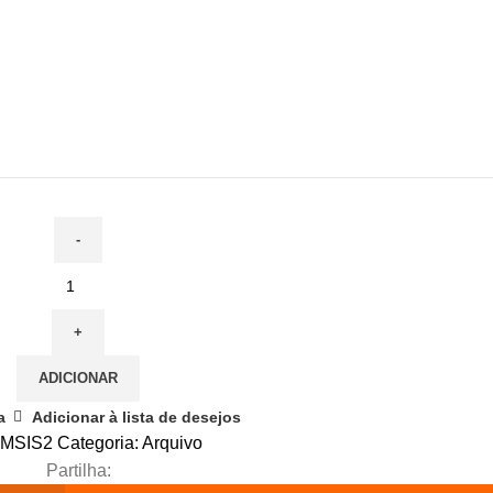
ADICIONAR
a
Adicionar à lista de desejos
:
MSIS2
Categoria:
Arquivo
Partilha: