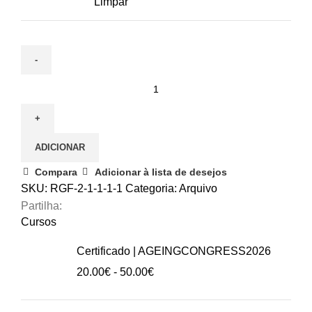
Limpar
Quantidade
de
14.03.2026
|
ADICIONAR
Supervisão
profissional
Compara
Adicionar à lista de desejos
de
SKU:
RGF-2-1-1-1-1
Categoria:
Arquivo
equipas
Partilha:
de
Cursos
cuidadores
Certificado | AGEINGCONGRESS2026
de
Intervalo
20.00
€
-
50.00
€
idosos
de
preços: