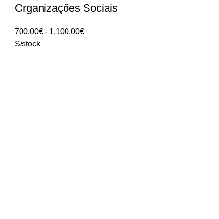
Organizações Sociais
Intervalo
700.00
€
-
1,100.00
€
de
S/stock
preços:
700.00€
a
1,100.00€