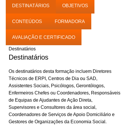
0.00€
DESTINATÁRIOS
OBJETIVOS
a
50.00€
CONTEÚDOS
FORMADORA
AVALIAÇÃO E CERTIFICADO
Destinatários
Destinatários
Os destinatários desta formação incluem Diretores
Técnicos de ERPI, Centros de Dia ou SAD,
Assistentes Sociais, Psicólogos, Gerontólogos,
Enfermeiros Chefes ou Coordenadores, Responsáveis
de Equipas de Ajudantes de Ação Direta,
Supervisores e Consultores da área social,
Coordenadores de Serviços de Apoio Domiciliário e
Gestores de Organizações da Economia Social.