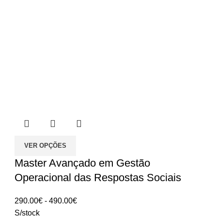
VER OPÇÕES
Master Avançado em Gestão
Operacional das Respostas Sociais
Intervalo
290.00
€
-
490.00
€
de
S/stock