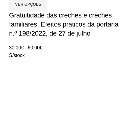
VER OPÇÕES
Gratuitidade das creches e creches
familiares. Efeitos práticos da portaria
n.º 198/2022, de 27 de julho
Intervalo
30.00
€
-
60.00
€
de
S/stock
preços:
30.00€
a
60.00€