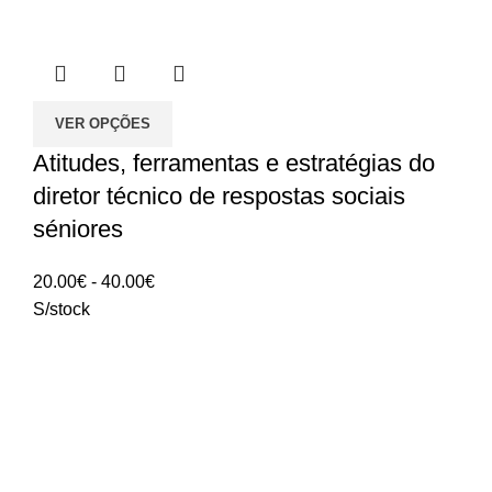
VER OPÇÕES
Atitudes, ferramentas e estratégias do
diretor técnico de respostas sociais
séniores
Intervalo
20.00
€
-
40.00
€
de
S/stock
preços:
20.00€
a
40.00€