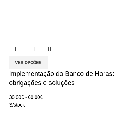
VER OPÇÕES
Implementação do Banco de Horas:
obrigações e soluções
Intervalo
30.00
€
-
60.00
€
de
S/stock
preços:
30.00€
a
60.00€