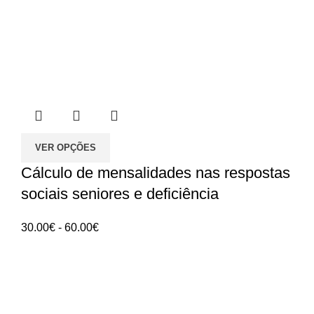
VER OPÇÕES
Cálculo de mensalidades nas respostas
sociais seniores e deficiência
Intervalo
30.00
€
-
60.00
€
de
preços:
ANGES - Associação Nacional de Gerontologia
30.00€
Social
a