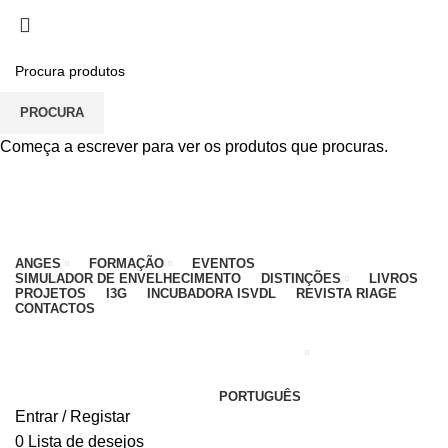
PARA QUALQUER DÚVIDA, LIGUE: CENTRO
EDUCATIVO - 912 092 520 | GERAL - 911 997 434
(CHAMADA PARA REDE MÓVEL NACIONAL)
EMAIL
CONTACTOS
INTRANET
PROCURA
Começa a escrever para ver os produtos que procuras.
ANGES
FORMAÇÃO
EVENTOS
SIMULADOR DE ENVELHECIMENTO
DISTINÇÕES
LIVROS
PROJETOS
I3G
INCUBADORA ISVDL
REVISTA RIAGE
CONTACTOS
PORTUGUÊS
Entrar / Registar
0
Lista de desejos