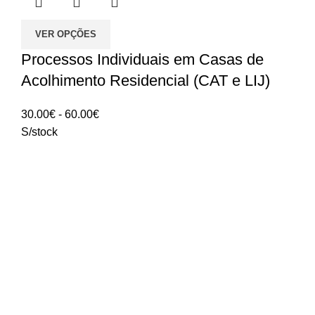
VER OPÇÕES
Processos Individuais em Casas de
Acolhimento Residencial (CAT e LIJ)
Intervalo
30.00
€
-
60.00
€
de
S/stock
preços:
30.00€
a
60.00€