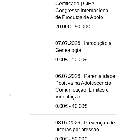
preços:
Certificado | CIPA -
20.00€
Congresso Internacional
a
de Produtos de Apoio
50.00€
Intervalo
20.00
€
-
50.00
€
de
preços:
07.07.2026 | Introdução à
20.00€
Genealogia
a
Intervalo
0.00
€
-
50.00
€
50.00€
de
preços:
06.07.2026 | Parentalidade
0.00€
Positiva na Adolescência:
a
Comunicação, Limites e
50.00€
Vinculação
Intervalo
0.00
€
-
40.00
€
de
preços:
03.07.2026 | Prevenção de
0.00€
úlceras por pressão
a
Intervalo
0.00
€
-
50.00
€