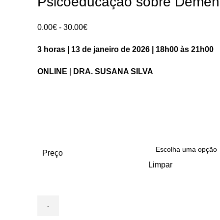
Psicoeducação sobre Demênc
Intervalo
0.00
€
-
30.00
€
de
3 horas | 13 de janeiro de 2026 | 18h00 às 21h00
preços:
0.00€
ONLINE
|
DRA. SUSANA SILVA
a
30.00€
Preço
Limpar