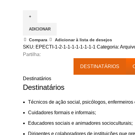
Quantidade
de
Psicoeducação
sobre
ADICIONAR
Demências
—
Compara
Adicionar à lista de desejos
Saber
SKU:
EPECTI-1-2-1-1-1-1-1-1-1-1
Categoria:
Arquiv
para
Partilha:
Cuidar
DESTINATÁRIOS
Melhor
Destinatários
Destinatários
Técnicos de ação social, psicólogos, enfermeiros 
Cuidadores formais e informais;
Educadores sociais e animadores socioculturais;
Dirigentes e colaboradores de instituições que pr