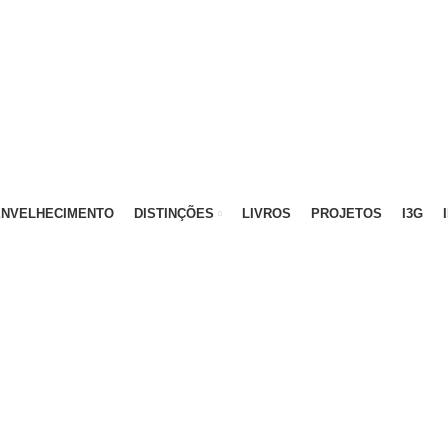
ATIVO - 912 092 520 | GERAL - 911 997 434 (CHAMAD
ENVELHECIMENTO
DISTINÇÕES
LIVROS
PROJETOS
I3G