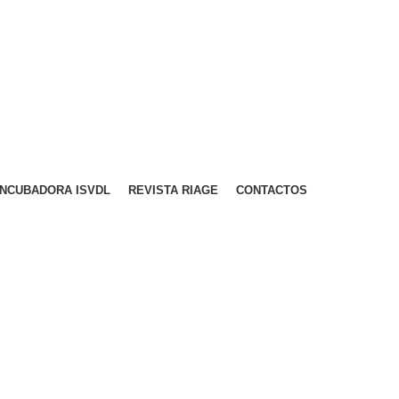
A PARA REDE MÓVEL NACIONAL)
EMAIL
CONTACTOS
INTRANET
INCUBADORA ISVDL
REVISTA RIAGE
CONTACTOS