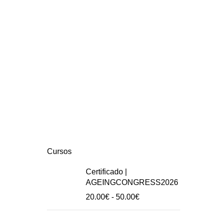
Cursos
Certificado |
AGEINGCONGRESS2026
Intervalo
20.00
€
-
50.00
€
de