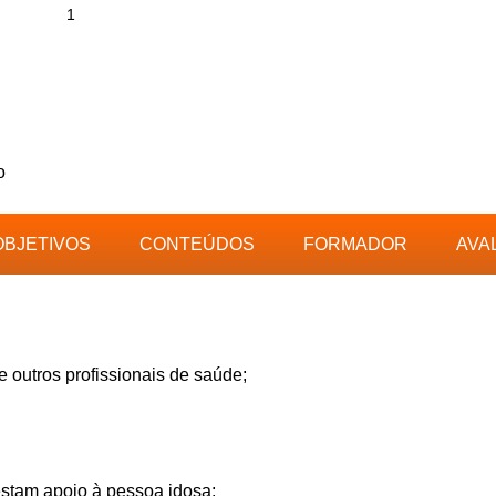
o
OBJETIVOS
CONTEÚDOS
FORMADOR
AVA
e outros profissionais de saúde;
estam apoio à pessoa idosa;