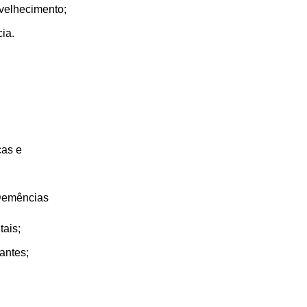
nvelhecimento;
ia.
cas e
Demências
tais;
antes;