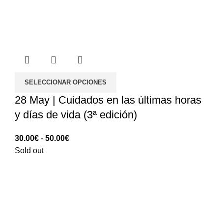
SELECCIONAR OPCIONES
28 May | Cuidados en las últimas horas
y días de vida (3ª edición)
Rango
30.00
€
-
50.00
€
de
Sold out
precios:
30.00€
hasta
50.00€