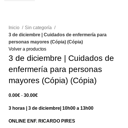
Sold out
Inicio
Sin categoría
3 de diciembre | Cuidados de enfermería para
personas mayores (Cópia) (Cópia)
Volver a productos
3 de diciembre | Cuidados de
enfermería para personas
mayores (Cópia) (Cópia)
Rango
0.00
€
-
30.00
€
de
3 horas | 3 de diciembre| 10h00 a 13h00
precios:
0.00€
ONLINE
ENF. RICARDO PIRES
hasta