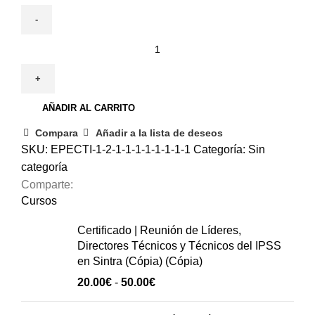
3
de
diciembre
|
AÑADIR AL CARRITO
Cuidados
de
Compara
Añadir a la lista de deseos
enfermería
SKU:
EPECTI-1-2-1-1-1-1-1-1-1-1
Categoría:
Sin
para
categoría
personas
Comparte:
mayores
Cursos
(Cópia)
Certificado | Reunión de Líderes,
(Cópia)
Directores Técnicos y Técnicos del IPSS
cantidad
en Sintra (Cópia) (Cópia)
Rango
20.00
€
-
50.00
€
de
precios: