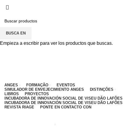
PARA CUALQUIER DUDA, PONTE EN CONTACTO
CON: CENTRO EDUCATIVO - 912 092 520 | GENERAL -
911 997 434 (CHAMADA PARA REDE MÓVEL
NACIONAL)
BUSCA EN
EMAIL
CONTACTOS
INTRANET
Empieza a escribir para ver los productos que buscas.
ANGES
FORMAÇÃO
EVENTOS
SIMULADOR DE ENVEJECIMIENTO ANGES
DISTINÇÕES
LIBROS
PROYECTOS
INCUBADORA DE INNOVACIÓN SOCIAL DE VISEU DÃO LAFÕES
INCUBADORA DE INNOVACIÓN SOCIAL DE VISEU DÃO LAFÕES
REVISTA RIAGE
PONTE EN CONTACTO CON