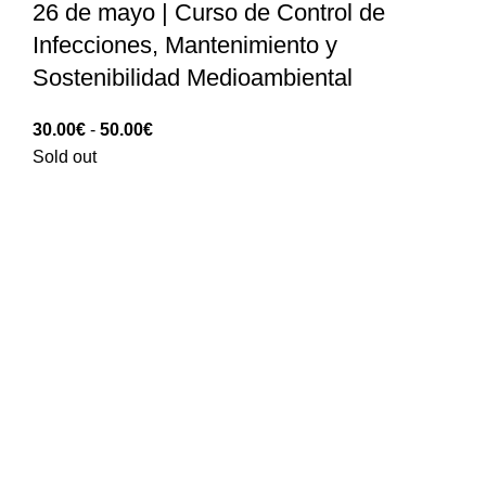
26 de mayo | Curso de Control de
Infecciones, Mantenimiento y
Sostenibilidad Medioambiental
Rango
30.00
€
-
50.00
€
de
Sold out
precios:
30.00€
hasta
50.00€