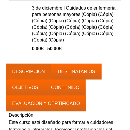
precios:
3 de diciembre | Cuidados de enfermería
0.00€
para personas mayores (Cópia) (Cópia)
hasta
(Cópia) (Cópia) (Cópia) (Cópia) (Cópia)
40.00€
(Cópia) (Cópia) (Cópia) (Cópia) (Cópia)
(Cópia) (Cópia) (Cópia) (Cópia) (Cópia)
(Cópia) (Cópia)
Rango
0.00
€
-
50.00
€
de
precios:
0.00€
DESCRIPCIÓN
DESTINATARIOS
hasta
50.00€
OBJETIVOS
CONTENIDO
EVALUACIÓN Y CERTIFICADO
Descripción
Este curso está diseñado para formar a cuidadores
formales e informales, técnicos y profesionales del