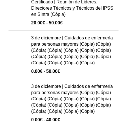
Certificado | Reunión de Líderes,
20.00€
Directores Técnicos y Técnicos del IPSS
hasta
en Sintra (Cópia)
50.00€
Rango
20.00
€
-
50.00
€
de
precios:
3 de diciembre | Cuidados de enfermería
20.00€
para personas mayores (Cópia) (Cópia)
hasta
(Cópia) (Cópia) (Cópia) (Cópia) (Cópia)
50.00€
(Cópia) (Cópia) (Cópia) (Cópia) (Cópia)
(Cópia) (Cópia) (Cópia) (Cópia)
Rango
0.00
€
-
50.00
€
de
precios:
3 de diciembre | Cuidados de enfermería
0.00€
para personas mayores (Cópia) (Cópia)
hasta
(Cópia) (Cópia) (Cópia) (Cópia) (Cópia)
50.00€
(Cópia) (Cópia) (Cópia) (Cópia) (Cópia)
(Cópia) (Cópia) (Cópia) (Cópia)
Rango
0.00
€
-
40.00
€
de