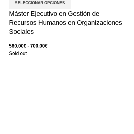
SELECCIONAR OPCIONES
Máster Ejecutivo en Gestión de
Recursos Humanos en Organizaciones
Sociales
Rango
560.00
€
-
700.00
€
de
Sold out
precios:
560.00€
hasta
700.00€