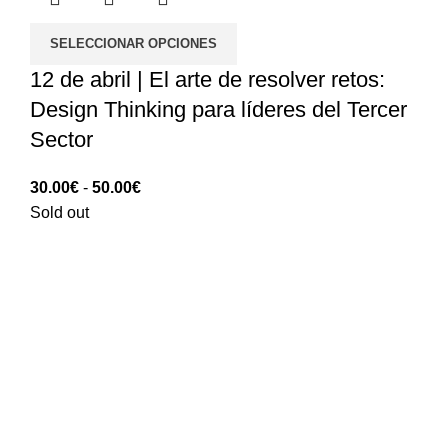
SELECCIONAR OPCIONES
12 de abril | El arte de resolver retos:
Design Thinking para líderes del Tercer
Sector
Rango
30.00
€
-
50.00
€
de
Sold out
precios:
30.00€
hasta
50.00€