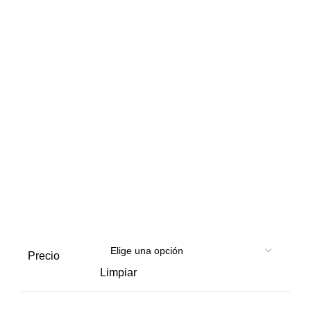
30.00€
Precio
Limpiar