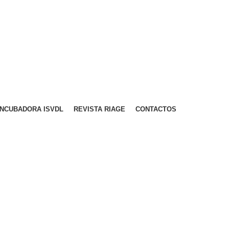
A PARA REDE MÓVEL NACIONAL)
EMAIL
CONTACTOS
INTRANET
INCUBADORA ISVDL
REVISTA RIAGE
CONTACTOS