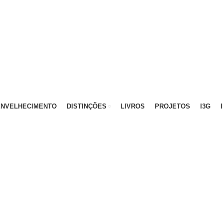
ATIVO - 912 092 520 | GERAL - 911 997 434 (CHAMAD
ENVELHECIMENTO
DISTINÇÕES
LIVROS
PROJETOS
I3G