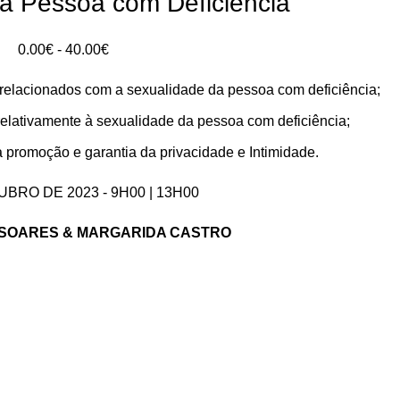
a Pessoa com Deficiência
Intervalo
0.00
€
-
40.00
€
de
s relacionados com a sexualidade da pessoa com deficiência;
preços:
0.00€
relativamente à sexualidade da pessoa com deficiência;
a
 a promoção e garantia da privacidade e Intimidade.
40.00€
UBRO DE 2023 - 9H00 | 13H00
 SOARES & MARGARIDA CASTRO