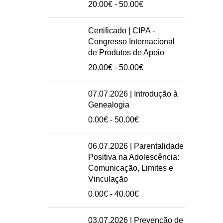
Intervalo
20.00
€
-
50.00
€
de
preços:
Certificado | CIPA -
20.00€
Congresso Internacional
a
de Produtos de Apoio
50.00€
Intervalo
20.00
€
-
50.00
€
de
preços:
07.07.2026 | Introdução à
20.00€
Genealogia
a
Intervalo
0.00
€
-
50.00
€
50.00€
de
preços:
06.07.2026 | Parentalidade
0.00€
Positiva na Adolescência:
a
Comunicação, Limites e
50.00€
Vinculação
Intervalo
0.00
€
-
40.00
€
de
preços:
03.07.2026 | Prevenção de