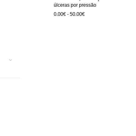
0.00€
úlceras por pressão
a
Intervalo
0.00
€
-
50.00
€
40.00€
de
preços:
0.00€
a
50.00€