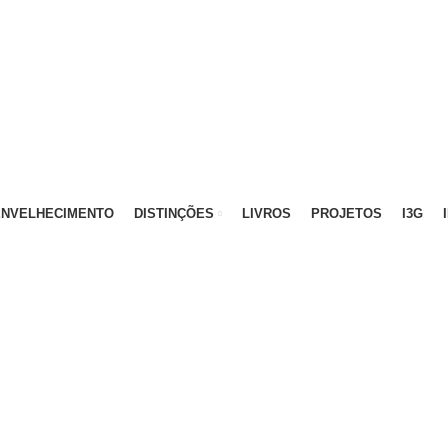
ATIVO - 912 092 520 | GERAL - 911 997 434 (CHAMAD
ENVELHECIMENTO
DISTINÇÕES
LIVROS
PROJETOS
I3G