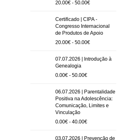
Intervalo
20.00
€
-
50.00
€
de
preços:
Certificado | CIPA -
20.00€
Congresso Internacional
a
de Produtos de Apoio
50.00€
Intervalo
20.00
€
-
50.00
€
de
preços:
07.07.2026 | Introdução à
20.00€
Genealogia
a
Intervalo
0.00
€
-
50.00
€
50.00€
de
preços:
06.07.2026 | Parentalidade
0.00€
Positiva na Adolescência:
a
Comunicação, Limites e
50.00€
Vinculação
Intervalo
0.00
€
-
40.00
€
de
preços:
03.07.2026 | Prevenção de