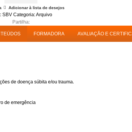
a
Adicionar à lista de desejos
:
SBV
Categoria:
Arquivo
Partilha:
NTEÚDOS
FORMADORA
AVALIAÇÃO E CERTIFI
uações de doença súbita e/ou trauma.
dro de emergência