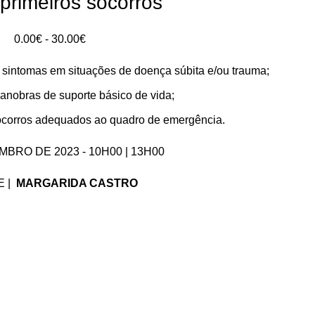
primeiros socorros
Intervalo
0.00
€
-
30.00
€
de
s e sintomas em situações de doença súbita e/ou trauma;
preços:
0.00€
anobras de suporte básico de vida;
a
socorros adequados ao quadro de emergência.
30.00€
MBRO DE 2023 - 10H00 | 13H00
E |
MARGARIDA CASTRO