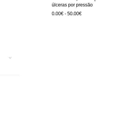
0.00€
úlceras por pressão
a
Intervalo
0.00
€
-
50.00
€
40.00€
de
preços:
0.00€
a
50.00€