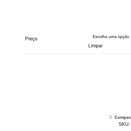
Preço
Limpar
Quantidade
de
WORKSHOP
-
Artes
Decorativas
Compar
de
SKU:
Natal