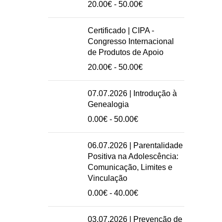
Intervalo
20.00
€
-
50.00
€
de
preços:
Certificado | CIPA -
20.00€
Congresso Internacional
a
de Produtos de Apoio
50.00€
Intervalo
20.00
€
-
50.00
€
de
preços:
07.07.2026 | Introdução à
20.00€
Genealogia
a
Intervalo
0.00
€
-
50.00
€
50.00€
de
preços:
06.07.2026 | Parentalidade
0.00€
Positiva na Adolescência:
a
Comunicação, Limites e
50.00€
Vinculação
Intervalo
0.00
€
-
40.00
€
de
preços:
03.07.2026 | Prevenção de