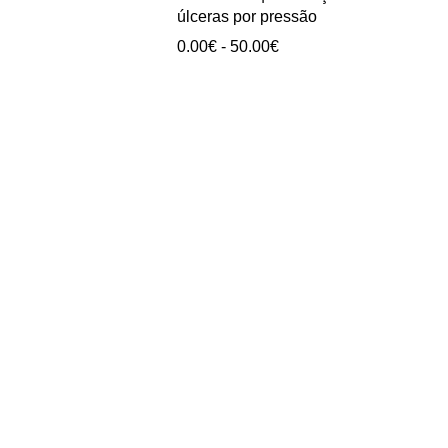
0.00€
úlceras por pressão
a
Intervalo
0.00
€
-
50.00
€
40.00€
de
preços:
0.00€
a
50.00€