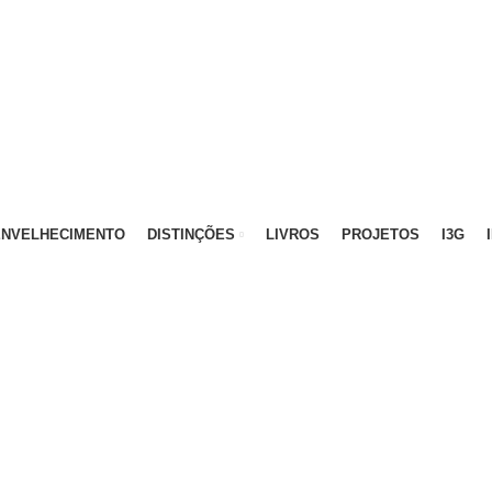
ATIVO - 912 092 520 | GERAL - 911 997 434 (CHAMAD
ENVELHECIMENTO
DISTINÇÕES
LIVROS
PROJETOS
I3G