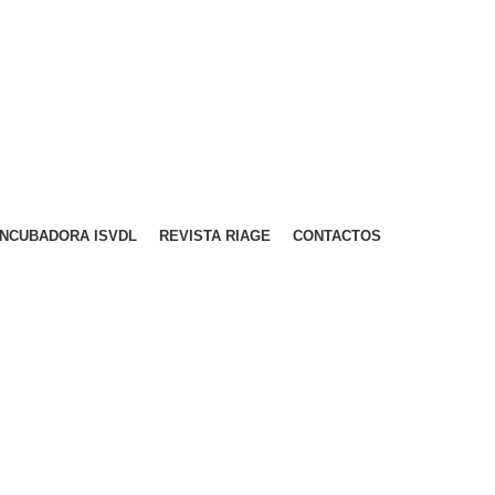
A PARA REDE MÓVEL NACIONAL)
EMAIL
CONTACTOS
INTRANET
INCUBADORA ISVDL
REVISTA RIAGE
CONTACTOS