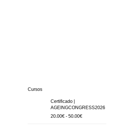
Cursos
Certificado |
AGEINGCONGRESS2026
Intervalo
20.00
€
-
50.00
€
de