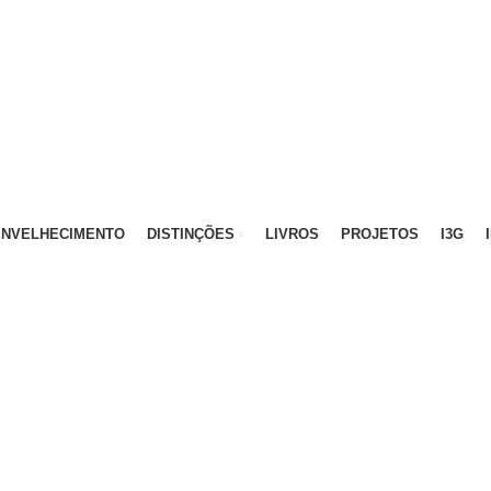
ATIVO - 912 092 520 | GERAL - 911 997 434 (CHAMAD
ENVELHECIMENTO
DISTINÇÕES
LIVROS
PROJETOS
I3G