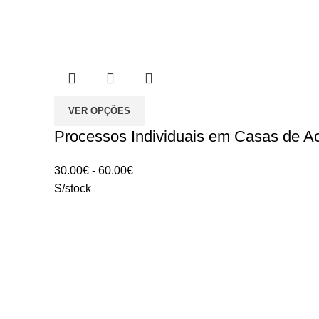
VER OPÇÕES
Processos Individuais em Casas de Ac
Intervalo
30.00
€
-
60.00
€
de
S/stock
preços:
30.00€
a
60.00€