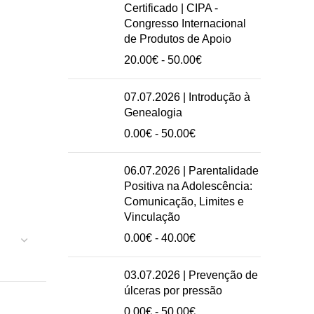
preços:
Certificado | CIPA -
20.00€
Congresso Internacional
a
de Produtos de Apoio
50.00€
Intervalo
20.00
€
-
50.00
€
de
preços:
07.07.2026 | Introdução à
20.00€
Genealogia
a
Intervalo
0.00
€
-
50.00
€
50.00€
de
preços:
06.07.2026 | Parentalidade
0.00€
Positiva na Adolescência:
a
Comunicação, Limites e
50.00€
Vinculação
Intervalo
0.00
€
-
40.00
€
de
preços:
03.07.2026 | Prevenção de
0.00€
úlceras por pressão
a
Intervalo
0.00
€
-
50.00
€