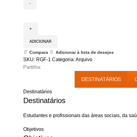
Quantidade
de
23
Fevereiro
ADICIONAR
|
Parentalidade
Compara
Adicionar à lista de desejos
e
SKU:
RGF-1
Categoria:
Arquivo
Desenvolvimento
Partilha:
Sexual
DESTINATÁRIOS
Infantil
e
Destinatários
Juvenil
Destinatários
Estudantes e profissionais das áreas sociais, da sa
Objetivos