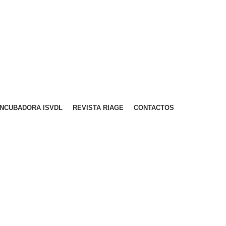
A PARA REDE MÓVEL NACIONAL)
EMAIL
CONTACTOS
INTRANET
INCUBADORA ISVDL
REVISTA RIAGE
CONTACTOS