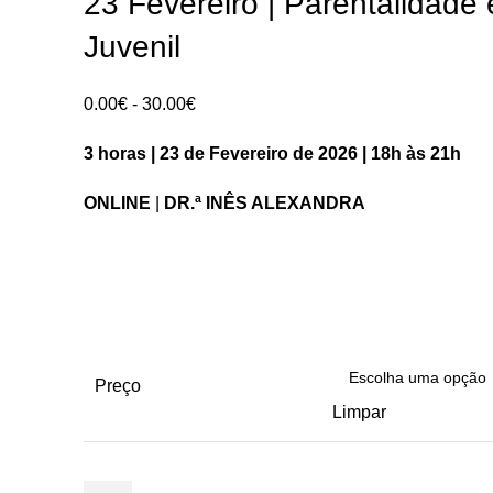
23 Fevereiro | Parentalidade 
Juvenil
Intervalo
0.00
€
-
30.00
€
de
3 horas | 23 de Fevereiro de 2026 | 18h às 21h
preços:
0.00€
ONLINE
|
DR.ª INÊS ALEXANDRA
a
30.00€
Preço
Limpar