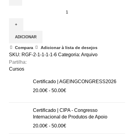
Quantidade
de
13.05.2026
|
ADICIONAR
Gestão
comportamental
Compara
Adicionar à lista de desejos
e
SKU:
RGF-2-1-1-1-1-6
Categoria:
Arquivo
emocional
Partilha:
na
Cursos
população
Certificado | AGEINGCONGRESS2026
com
Intervalo
20.00
€
-
50.00
€
deficiência
de
preços:
20.00€
Certificado | CIPA - Congresso
a
Internacional de Produtos de Apoio
50.00€
Intervalo
20.00
€
-
50.00
€
de