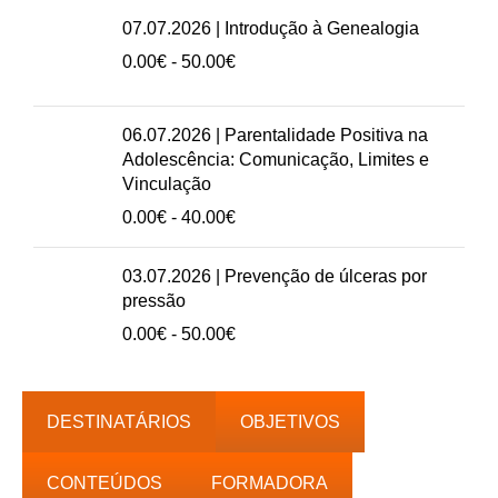
preços:
07.07.2026 | Introdução à Genealogia
20.00€
Intervalo
0.00
€
-
50.00
€
a
de
50.00€
preços:
0.00€
06.07.2026 | Parentalidade Positiva na
a
Adolescência: Comunicação, Limites e
50.00€
Vinculação
Intervalo
0.00
€
-
40.00
€
de
preços:
03.07.2026 | Prevenção de úlceras por
0.00€
pressão
a
Intervalo
0.00
€
-
50.00
€
40.00€
de
preços:
0.00€
DESTINATÁRIOS
OBJETIVOS
a
50.00€
CONTEÚDOS
FORMADORA