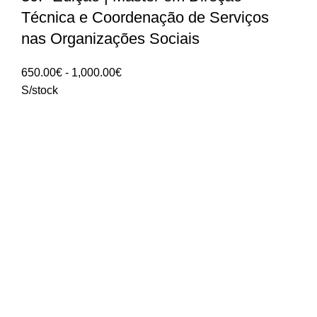
Técnica e Coordenação de Serviços
nas Organizações Sociais
Intervalo
650.00
€
-
1,000.00
€
de
S/stock
preços:
650.00€
a
1,000.00€