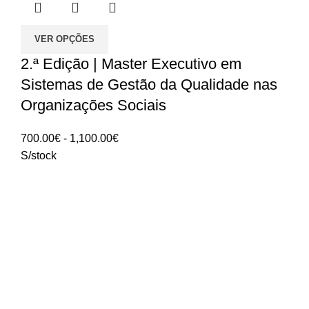
VER OPÇÕES
2.ª Edição | Master Executivo em
Sistemas de Gestão da Qualidade nas
Organizações Sociais
Intervalo
700.00
€
-
1,100.00
€
de
S/stock
preços:
700.00€
a
1,100.00€