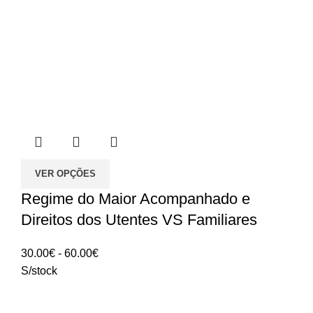
VER OPÇÕES
Regime do Maior Acompanhado e
Direitos dos Utentes VS Familiares
Intervalo
30.00
€
-
60.00
€
de
S/stock
preços:
30.00€