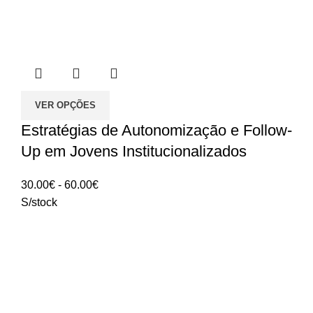
VER OPÇÕES
Estratégias de Autonomização e Follow-
Up em Jovens Institucionalizados
Intervalo
30.00
€
-
60.00
€
de
S/stock
preços:
30.00€
a
60.00€