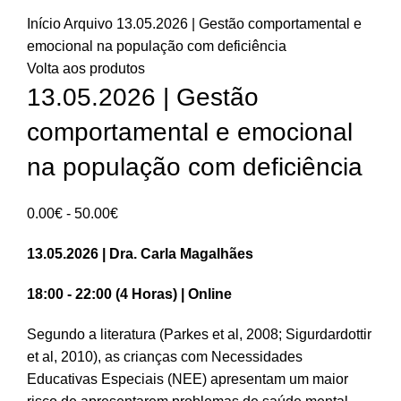
Início
Arquivo
13.05.2026 | Gestão comportamental e
emocional na população com deficiência
Volta aos produtos
13.05.2026 | Gestão
comportamental e emocional
na população com deficiência
Intervalo
0.00
€
-
50.00
€
de
13.05.2026 | Dra. Carla Magalhães
preços:
0.00€
18:00 - 22:00 (4 Horas) | Online
a
50.00€
Segundo a literatura (Parkes et al, 2008; Sigurdardottir
et al, 2010), as crianças com Necessidades
Educativas Especiais (NEE) apresentam um maior