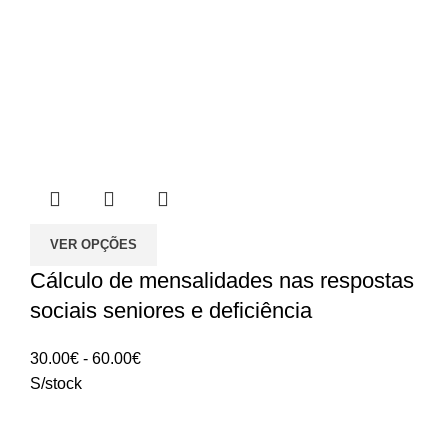
VER OPÇÕES
Cálculo de mensalidades nas respostas
sociais seniores e deficiência
Intervalo
30.00
€
-
60.00
€
de
S/stock
preços:
30.00€