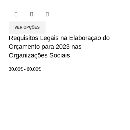
VER OPÇÕES
Requisitos Legais na Elaboração do
Orçamento para 2023 nas
Organizações Sociais
Intervalo
30.00
€
-
60.00
€
de
preços:
ANGES - Associação Nacional de Gerontologia
30.00€
Social
a
60.00€
Rua Manuel da Mota IPL
Núcleo de Formação de Pombal
3100 - 516, Pombal