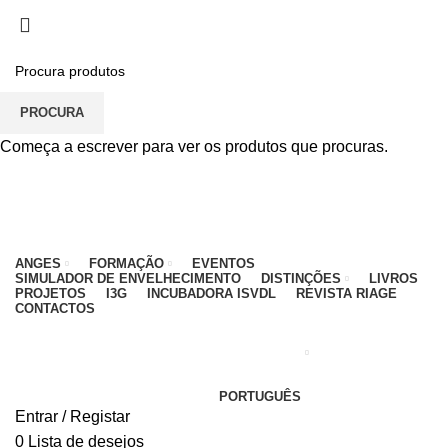
PARA QUALQUER DÚVIDA, LIGUE: CENTRO
EDUCATIVO - 912 092 520 | GERAL - 911 997 434
(CHAMADA PARA REDE MÓVEL NACIONAL)
EMAIL
CONTACTOS
INTRANET
PROCURA
Começa a escrever para ver os produtos que procuras.
ANGES
FORMAÇÃO
EVENTOS
SIMULADOR DE ENVELHECIMENTO
DISTINÇÕES
LIVROS
PROJETOS
I3G
INCUBADORA ISVDL
REVISTA RIAGE
CONTACTOS
PORTUGUÊS
Entrar / Registar
0
Lista de desejos