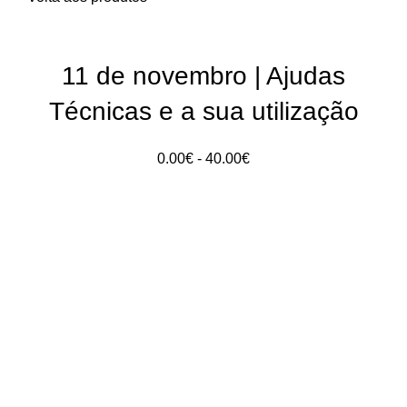
11 de novembro | Ajudas
Técnicas e a sua utilização
Intervalo
0.00
€
-
40.00
€
de
preços:
0.00€
a
40.00€