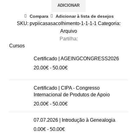
ADICIONAR
novembro
|
Compara
Adicionar à lista de desejos
Ajudas
SKU:
pvpiicasasacolhimento-1-1-1-1
Categoria:
Técnicas
Arquivo
e
Partilha:
a
Cursos
sua
Certificado | AGEINGCONGRESS2026
utilização
Intervalo
20.00
€
-
50.00
€
de
preços:
20.00€
Certificado | CIPA - Congresso
a
Internacional de Produtos de Apoio
50.00€
Intervalo
20.00
€
-
50.00
€
de
preços:
07.07.2026 | Introdução à Genealogia
20.00€
Intervalo
0.00
€
-
50.00
€
a
de