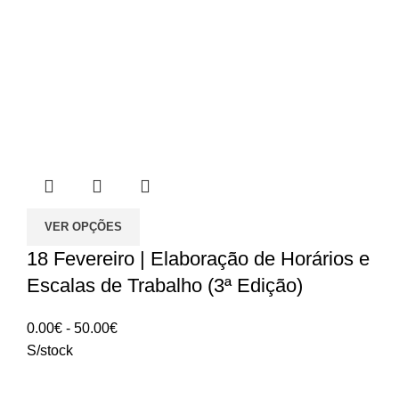
VER OPÇÕES
18 Fevereiro | Elaboração de Horários e
Escalas de Trabalho (3ª Edição)
Intervalo
0.00
€
-
50.00
€
de
S/stock
preços:
0.00€