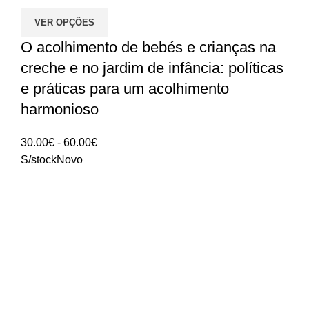
VER OPÇÕES
O acolhimento de bebés e crianças na
creche e no jardim de infância: políticas
e práticas para um acolhimento
harmonioso
Intervalo
30.00
€
-
60.00
€
de
S/stock
Novo
preços:
30.00€
a
60.00€