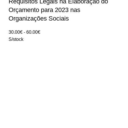
Requisitos Legais na Elaboração do
Orçamento para 2023 nas
Organizações Sociais
Intervalo
30.00
€
-
60.00
€
de
S/stock
preços:
30.00€
a
60.00€