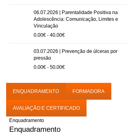
50.00€
preços:
0.00€
06.07.2026 | Parentalidade Positiva na
a
Adolescência: Comunicação, Limites e
50.00€
Vinculação
Intervalo
0.00
€
-
40.00
€
de
preços:
03.07.2026 | Prevenção de úlceras por
0.00€
pressão
a
Intervalo
0.00
€
-
50.00
€
40.00€
de
preços:
0.00€
ENQUADRAMENTO
FORMADORA
a
50.00€
AVALIAÇÃO E CERTIFICADO
Enquadramento
Enquadramento