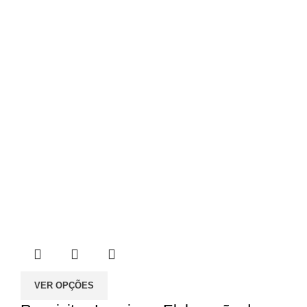
a
50.00€
VER OPÇÕES