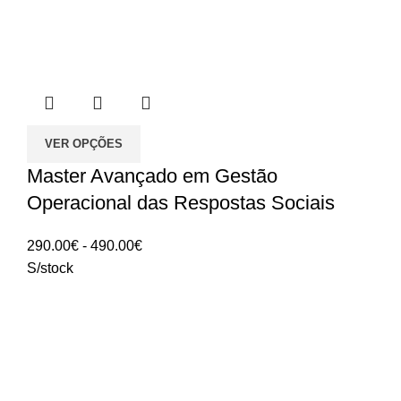
VER OPÇÕES
Master Avançado em Gestão
Operacional das Respostas Sociais
Intervalo
290.00
€
-
490.00
€
de
S/stock
preços:
290.00€
a
490.00€