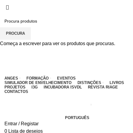
PARA QUALQUER DÚVIDA, LIGUE: CENTRO
EDUCATIVO - 912 092 520 | GERAL - 911 997 434
(CHAMADA PARA REDE MÓVEL NACIONAL)
EMAIL
CONTACTOS
INTRANET
PROCURA
Começa a escrever para ver os produtos que procuras.
ANGES
FORMAÇÃO
EVENTOS
SIMULADOR DE ENVELHECIMENTO
DISTINÇÕES
LIVROS
PROJETOS
I3G
INCUBADORA ISVDL
REVISTA RIAGE
CONTACTOS
PORTUGUÊS
Entrar / Registar
0
Lista de desejos