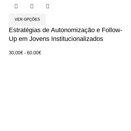
VER OPÇÕES
Estratégias de Autonomização e Follow-
Up em Jovens Institucionalizados
Intervalo
30.00
€
-
60.00
€
de
preços:
ANGES - Associação Nacional de Gerontologia
30.00€
Social
a
60.00€
Rua Manuel da Mota IPL
Núcleo de Formação de Pombal
3100 - 516, Pombal
912 092 520 | 911 997 434