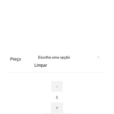
Preço
Limpar
Quantidade
de
11
de