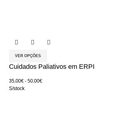
VER OPÇÕES
Cuidados Paliativos em ERPI
Intervalo
35.00
€
-
50.00
€
de
S/stock
preços:
35.00€
a
50.00€