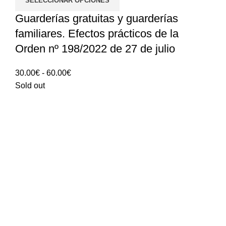
SELECCIONAR OPCIONES
Guarderías gratuitas y guarderías
familiares. Efectos prácticos de la
Orden nº 198/2022 de 27 de julio
Rango
30.00
€
-
60.00
€
de
Sold out
precios:
30.00€
hasta
60.00€