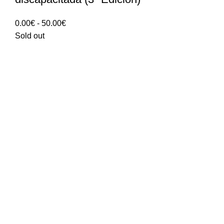
Rango
0.00
€
-
50.00
€
de
Sold out
precios:
0.00€
hasta
50.00€