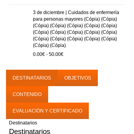
de
precios:
3 de diciembre | Cuidados de enfermería
0.00€
para personas mayores (Cópia) (Cópia)
hasta
(Cópia) (Cópia) (Cópia) (Cópia) (Cópia)
40.00€
(Cópia) (Cópia) (Cópia) (Cópia) (Cópia)
(Cópia) (Cópia) (Cópia) (Cópia) (Cópia)
(Cópia) (Cópia)
Rango
0.00
€
-
50.00
€
de
precios:
0.00€
DESTINATARIOS
OBJETIVOS
hasta
50.00€
CONTENIDO
EVALUACIÓN Y CERTIFICADO
Destinatarios
Destinatarios