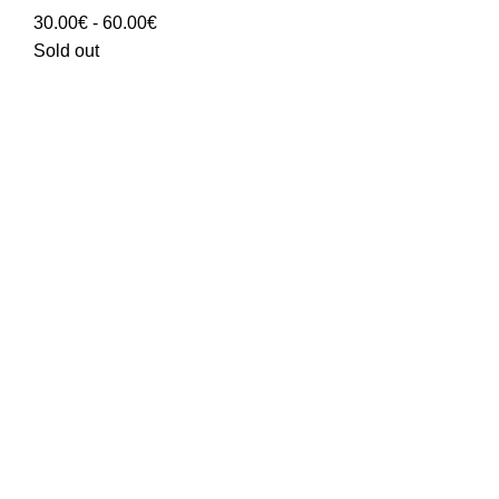
Rango
30.00
€
-
60.00
€
de
Sold out
precios:
30.00€
hasta
60.00€