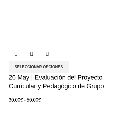
SELECCIONAR OPCIONES
26 May | Evaluación del Proyecto
Curricular y Pedagógico de Grupo
Rango
30.00
€
-
50.00
€
de
precios:
ANGES - Asociación Nacional de Gerontología
30.00€
Social
hasta