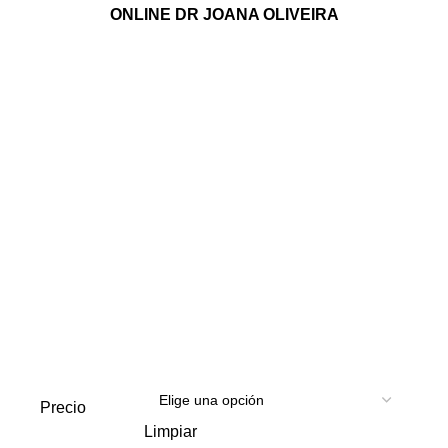
ONLINE
DR JOANA OLIVEIRA
hasta
50.00€
Precio
Limpiar