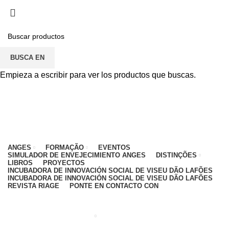
PARA CUALQUIER DUDA, PONTE EN CONTACTO
CON: CENTRO EDUCATIVO - 912 092 520 | GENERAL -
911 997 434 (CHAMADA PARA REDE MÓVEL
NACIONAL)
BUSCA EN
EMAIL
CONTACTOS
INTRANET
Empieza a escribir para ver los productos que buscas.
ANGES
FORMAÇÃO
EVENTOS
SIMULADOR DE ENVEJECIMIENTO ANGES
DISTINÇÕES
LIBROS
PROYECTOS
INCUBADORA DE INNOVACIÓN SOCIAL DE VISEU DÃO LAFÕES
INCUBADORA DE INNOVACIÓN SOCIAL DE VISEU DÃO LAFÕES
REVISTA RIAGE
PONTE EN CONTACTO CON