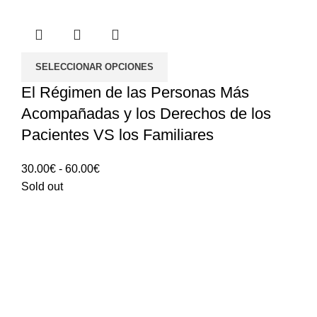
SELECCIONAR OPCIONES
El Régimen de las Personas Más
Acompañadas y los Derechos de los
Pacientes VS los Familiares
Rango
30.00
€
-
60.00
€
de
Sold out
precios:
30.00€
hasta
60.00€