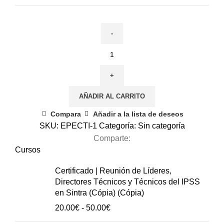
2
de
abril
|
AÑADIR AL CARRITO
Estrategias
para
Compara
Añadir a la lista de deseos
promover
SKU:
EPECTI-1
Categoría:
Sin categoría
el
Comparte:
Bienestar
Cursos
Emocional
Certificado | Reunión de Líderes,
y
Directores Técnicos y Técnicos del IPSS
Cognitivo
en Sintra (Cópia) (Cópia)
en
Rango
20.00
€
-
50.00
€
las
de