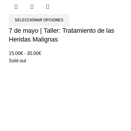
SELECCIONAR OPCIONES
7 de mayo | Taller: Tratamiento de las
Heridas Malignas
Rango
15.00
€
-
30.00
€
de
Sold out
precios:
15.00€
hasta
30.00€