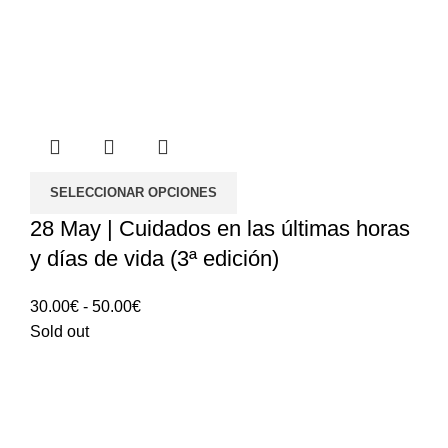
SELECCIONAR OPCIONES
28 May | Cuidados en las últimas horas
y días de vida (3ª edición)
Rango
30.00
€
-
50.00
€
de
Sold out
precios:
30.00€
hasta
50.00€