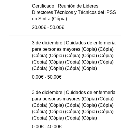
Personas
precios:
Certificado | Reunión de Líderes,
Mayores
20.00€
Directores Técnicos y Técnicos del IPSS
cantidad
hasta
en Sintra (Cópia)
50.00€
Rango
20.00
€
-
50.00
€
de
precios:
3 de diciembre | Cuidados de enfermería
20.00€
para personas mayores (Cópia) (Cópia)
hasta
(Cópia) (Cópia) (Cópia) (Cópia) (Cópia)
50.00€
(Cópia) (Cópia) (Cópia) (Cópia) (Cópia)
(Cópia) (Cópia) (Cópia) (Cópia)
Rango
0.00
€
-
50.00
€
de
precios:
3 de diciembre | Cuidados de enfermería
0.00€
para personas mayores (Cópia) (Cópia)
hasta
(Cópia) (Cópia) (Cópia) (Cópia) (Cópia)
50.00€
(Cópia) (Cópia) (Cópia) (Cópia) (Cópia)
(Cópia) (Cópia) (Cópia) (Cópia)
Rango
0.00
€
-
40.00
€