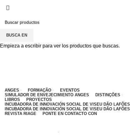
PARA CUALQUIER DUDA, PONTE EN CONTACTO
CON: CENTRO EDUCATIVO - 912 092 520 | GENERAL -
911 997 434 (CHAMADA PARA REDE MÓVEL
NACIONAL)
BUSCA EN
EMAIL
CONTACTOS
INTRANET
Empieza a escribir para ver los productos que buscas.
ANGES
FORMAÇÃO
EVENTOS
SIMULADOR DE ENVEJECIMIENTO ANGES
DISTINÇÕES
LIBROS
PROYECTOS
INCUBADORA DE INNOVACIÓN SOCIAL DE VISEU DÃO LAFÕES
INCUBADORA DE INNOVACIÓN SOCIAL DE VISEU DÃO LAFÕES
REVISTA RIAGE
PONTE EN CONTACTO CON