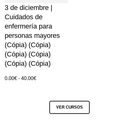
3 de diciembre |
Cuidados de
enfermería para
personas mayores
(Cópia) (Cópia)
(Cópia) (Cópia)
(Cópia) (Cópia)
Rango
0.00
€
-
40.00
€
de
precios:
0.00€
VER CURSOS
hasta
40.00€