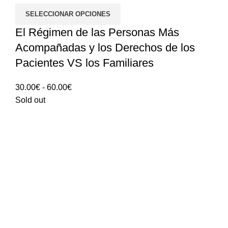
SELECCIONAR OPCIONES
El Régimen de las Personas Más
Acompañadas y los Derechos de los
Pacientes VS los Familiares
Rango
30.00
€
-
60.00
€
de
Sold out
precios:
30.00€
hasta
60.00€