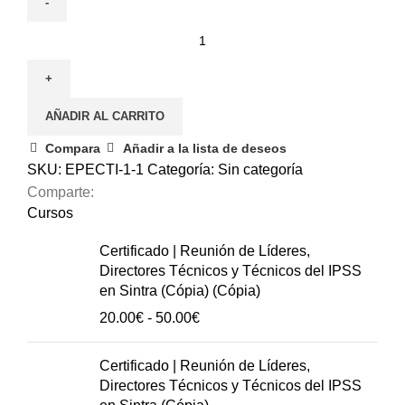
28
May
|
Cuidados
AÑADIR AL CARRITO
en
las
Compara
Añadir a la lista de deseos
últimas
SKU:
EPECTI-1-1
Categoría:
Sin categoría
horas
Comparte:
y
Cursos
días
Certificado | Reunión de Líderes,
de
Directores Técnicos y Técnicos del IPSS
vida
en Sintra (Cópia) (Cópia)
(3ª
Rango
20.00
€
-
50.00
€
edición)
de
cantidad
precios:
Certificado | Reunión de Líderes,
20.00€
Directores Técnicos y Técnicos del IPSS
hasta