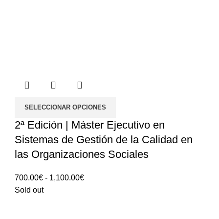
SELECCIONAR OPCIONES
2ª Edición | Máster Ejecutivo en
Sistemas de Gestión de la Calidad en
las Organizaciones Sociales
Rango
700.00
€
-
1,100.00
€
de
Sold out
precios:
700.00€