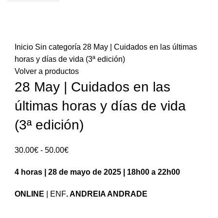
Sold out
Inicio
Sin categoría
28 May | Cuidados en las últimas
horas y días de vida (3ª edición)
Volver a productos
28 May | Cuidados en las
últimas horas y días de vida
(3ª edición)
Rango
30.00
€
-
50.00
€
de
4 horas | 28 de mayo de 2025 | 18h00 a 22h00
precios:
30.00€
ONLINE
| ENF
. ANDREIA ANDRADE
hasta
50.00€