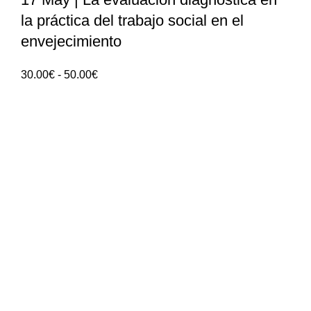
la práctica del trabajo social en el
envejecimiento
Rango
30.00
€
-
50.00
€
de
precios:
30.00€
hasta
50.00€