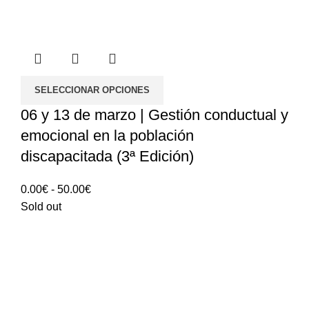
SELECCIONAR OPCIONES
06 y 13 de marzo | Gestión conductual y
emocional en la población
discapacitada (3ª Edición)
Rango
0.00
€
-
50.00
€
de
Sold out
precios:
0.00€
hasta
50.00€