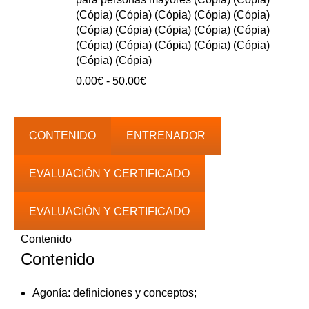
hasta
(Cópia) (Cópia) (Cópia) (Cópia) (Cópia)
40.00€
(Cópia) (Cópia) (Cópia) (Cópia) (Cópia)
(Cópia) (Cópia) (Cópia) (Cópia) (Cópia)
(Cópia) (Cópia)
Rango
0.00
€
-
50.00
€
de
precios:
0.00€
CONTENIDO
ENTRENADOR
hasta
50.00€
EVALUACIÓN Y CERTIFICADO
EVALUACIÓN Y CERTIFICADO
Contenido
Contenido
Agonía: definiciones y conceptos;