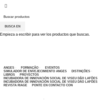
PARA CUALQUIER DUDA, PONTE EN CONTACTO
CON: CENTRO EDUCATIVO - 912 092 520 | GENERAL -
911 997 434 (CHAMADA PARA REDE MÓVEL
NACIONAL)
BUSCA EN
EMAIL
CONTACTOS
INTRANET
Empieza a escribir para ver los productos que buscas.
ANGES
FORMAÇÃO
EVENTOS
SIMULADOR DE ENVEJECIMIENTO ANGES
DISTINÇÕES
LIBROS
PROYECTOS
INCUBADORA DE INNOVACIÓN SOCIAL DE VISEU DÃO LAFÕES
INCUBADORA DE INNOVACIÓN SOCIAL DE VISEU DÃO LAFÕES
REVISTA RIAGE
PONTE EN CONTACTO CON