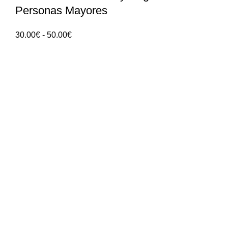
Personas Mayores
Rango
30.00
€
-
50.00
€
de
precios:
30.00€
hasta
50.00€