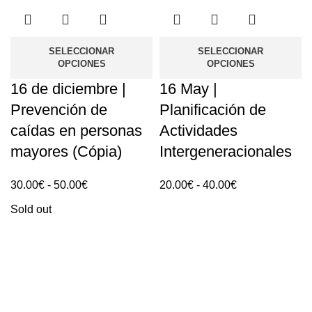
SELECCIONAR
SELECCIONAR
OPCIONES
OPCIONES
16 de diciembre |
16 May |
Prevención de
Planificación de
caídas en personas
Actividades
mayores (Cópia)
Intergeneracionales
Rango
Rango
30.00
€
-
50.00
€
20.00
€
-
40.00
€
de
de
Sold out
precios:
precios:
30.00€
20.00€
hasta
hasta
50.00€
40.00€