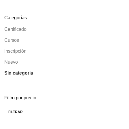
30.00€
hasta
hasta
40.00€
Categorías
50.00€
Certificado
Cursos
Inscripción
Nuevo
Sin categoría
Filtro por precio
FILTRAR
Precio
Precio
mínimo
máximo