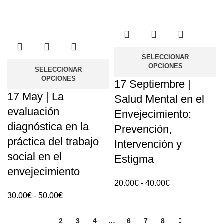
SELECCIONAR
OPCIONES
SELECCIONAR
OPCIONES
17 Septiembre |
17 May | La
Salud Mental en el
evaluación
Envejecimiento:
diagnóstica en la
Prevención,
práctica del trabajo
Intervención y
social en el
Estigma
envejecimiento
Rango
20.00
€
-
40.00
€
Rango
de
30.00
€
-
50.00
€
de
precios:
precios:
20.00€
1
2
3
4
…
6
7
8