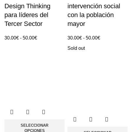
Design Thinking
intervención social
para líderes del
con la población
Tercer Sector
mayor
Rango
Rango
30.00
€
-
50.00
€
30.00
€
-
50.00
€
de
de
Sold out
precios:
precios:
30.00€
30.00€
hasta
hasta
50.00€
50.00€
SELECCIONAR
OPCIONES