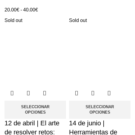
precios:
Rango
20.00
€
-
40.00
€
20.00€
de
Sold out
Sold out
hasta
precios:
40.00€
20.00€
hasta
40.00€
SELECCIONAR
SELECCIONAR
OPCIONES
OPCIONES
12 de abril | El arte
14 de junio |
de resolver retos:
Herramientas de