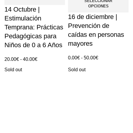
SELECCIONAR
OPCIONES
14 Octubre |
16 de diciembre |
Estimulación
Prevención de
Temprana: Prácticas
caídas en personas
Pedagógicas para
mayores
Niños de 0 a 6 Años
Rango
0.00
€
-
50.00
€
Rango
20.00
€
-
40.00
€
de
de
Sold out
Sold out
precios:
precios:
0.00€
20.00€
hasta
hasta
50.00€
40.00€