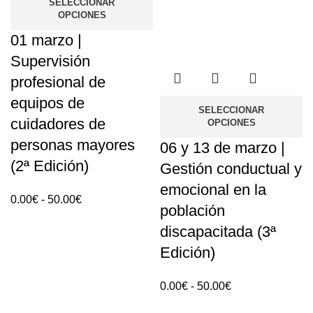
SELECCIONAR
OPCIONES
01 marzo |
Supervisión
profesional de
equipos de
SELECCIONAR
cuidadores de
OPCIONES
personas mayores
06 y 13 de marzo |
(2ª Edición)
Gestión conductual y
emocional en la
Rango
0.00
€
-
50.00
€
población
de
discapacitada (3ª
precios:
Edición)
0.00€
hasta
Rango
50.00€
0.00
€
-
50.00
€
de