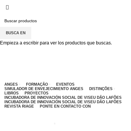
PARA CUALQUIER DUDA, PONTE EN CONTACTO
CON: CENTRO EDUCATIVO - 912 092 520 | GENERAL -
911 997 434 (CHAMADA PARA REDE MÓVEL
NACIONAL)
BUSCA EN
EMAIL
CONTACTOS
INTRANET
Empieza a escribir para ver los productos que buscas.
ANGES
FORMAÇÃO
EVENTOS
SIMULADOR DE ENVEJECIMIENTO ANGES
DISTINÇÕES
LIBROS
PROYECTOS
INCUBADORA DE INNOVACIÓN SOCIAL DE VISEU DÃO LAFÕES
INCUBADORA DE INNOVACIÓN SOCIAL DE VISEU DÃO LAFÕES
REVISTA RIAGE
PONTE EN CONTACTO CON