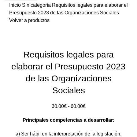
Inicio
Sin categoría
Requisitos legales para elaborar el
Presupuesto 2023 de las Organizaciones Sociales
Volver a productos
Sold out
Requisitos legales para
elaborar el Presupuesto 2023
de las Organizaciones
Sociales
Rango
30.00
€
-
60.00
€
de
Principales competencias a desarrollar:
precios:
30.00€
a) Ser hábil en la interpretación de la legislación;
hasta