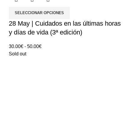
SELECCIONAR OPCIONES
28 May | Cuidados en las últimas horas
y días de vida (3ª edición)
Rango
30.00
€
-
50.00
€
de
Sold out
precios:
30.00€
hasta
50.00€