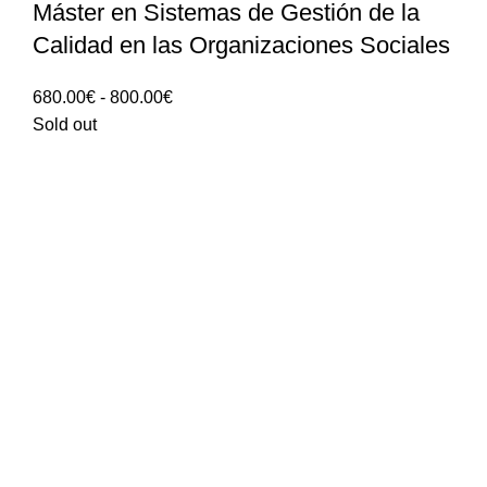
Máster en Sistemas de Gestión de la
Calidad en las Organizaciones Sociales
Rango
680.00
€
-
800.00
€
de
Sold out
precios:
680.00€
hasta
800.00€