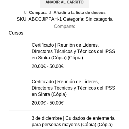
AÑADIR AL CARRITO
el
Presupuesto
Compara
Añadir a la lista de deseos
2023
SKU:
ABCCJIPPAH-1
Categoría:
Sin categoría
de
Comparte:
las
Cursos
Organizaciones
Certificado | Reunión de Líderes,
Sociales
Directores Técnicos y Técnicos del IPSS
cantidad
en Sintra (Cópia) (Cópia)
Rango
20.00
€
-
50.00
€
de
precios:
Certificado | Reunión de Líderes,
20.00€
Directores Técnicos y Técnicos del IPSS
hasta
en Sintra (Cópia)
50.00€
Rango
20.00
€
-
50.00
€
de
precios:
3 de diciembre | Cuidados de enfermería
20.00€
para personas mayores (Cópia) (Cópia)
hasta