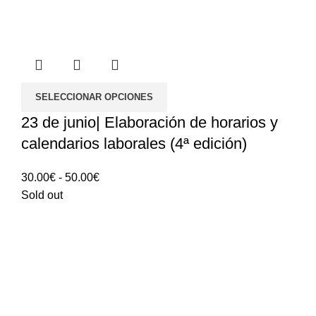
SELECCIONAR OPCIONES
23 de junio| Elaboración de horarios y
calendarios laborales (4ª edición)
Rango
30.00
€
-
50.00
€
de
Sold out
precios:
30.00€
hasta
50.00€