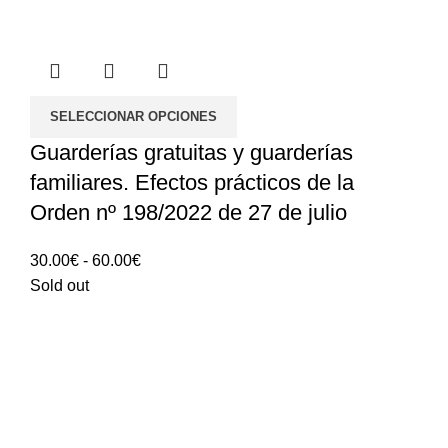
SELECCIONAR OPCIONES
Guarderías gratuitas y guarderías
familiares. Efectos prácticos de la
Orden nº 198/2022 de 27 de julio
Rango
30.00
€
-
60.00
€
de
Sold out
precios:
30.00€
hasta
60.00€