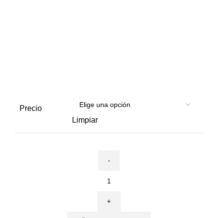
Precio
Limpiar
Requisitos
legales
para
elaborar