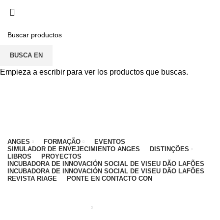
PARA CUALQUIER DUDA, PONTE EN CONTACTO
CON: CENTRO EDUCATIVO - 912 092 520 | GENERAL -
911 997 434 (CHAMADA PARA REDE MÓVEL
NACIONAL)
BUSCA EN
EMAIL
CONTACTOS
INTRANET
Empieza a escribir para ver los productos que buscas.
ANGES
FORMAÇÃO
EVENTOS
SIMULADOR DE ENVEJECIMIENTO ANGES
DISTINÇÕES
LIBROS
PROYECTOS
INCUBADORA DE INNOVACIÓN SOCIAL DE VISEU DÃO LAFÕES
INCUBADORA DE INNOVACIÓN SOCIAL DE VISEU DÃO LAFÕES
REVISTA RIAGE
PONTE EN CONTACTO CON