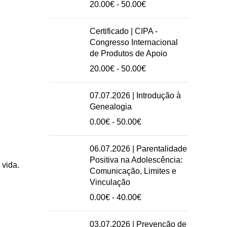
Intervalo
20.00
€
-
50.00
€
de
preços:
Certificado | CIPA -
20.00€
Congresso Internacional
a
de Produtos de Apoio
50.00€
Intervalo
20.00
€
-
50.00
€
de
preços:
07.07.2026 | Introdução à
20.00€
Genealogia
a
Intervalo
0.00
€
-
50.00
€
50.00€
de
preços:
06.07.2026 | Parentalidade
0.00€
Positiva na Adolescência:
 vida.
a
Comunicação, Limites e
50.00€
Vinculação
Intervalo
0.00
€
-
40.00
€
de
preços:
03.07.2026 | Prevenção de