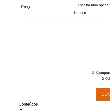
Preço
Limpar
Quantidade
de
O
Sono
e
o
Compar
Trabalho
SKU
por
Turnos
CO
Conteúdos