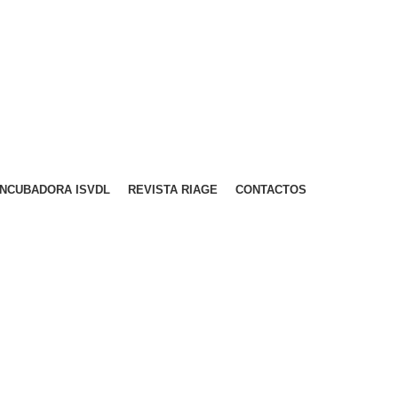
A PARA REDE MÓVEL NACIONAL)
EMAIL
CONTACTOS
INTRANET
INCUBADORA ISVDL
REVISTA RIAGE
CONTACTOS