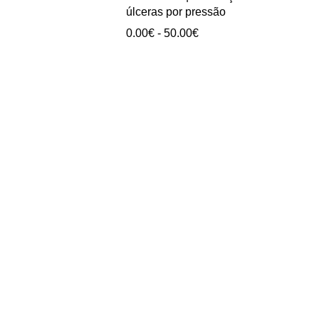
0.00€
úlceras por pressão
a
Intervalo
0.00
€
-
50.00
€
40.00€
de
preços:
0.00€
a
50.00€