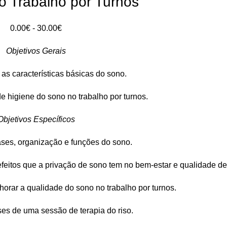
o Trabalho por Turnos
Intervalo
0.00
€
-
30.00
€
de
Objetivos Gerais
preços:
0.00€
as características básicas do sono.
a
30.00€
e higiene do sono no trabalho por turnos.
Objetivos Específicos
ases, organização e funções do sono.
 efeitos que a privação de sono tem no bem-estar e qualidade de
lhorar a qualidade do sono no trabalho por turnos.
fases de uma sessão de terapia do riso.