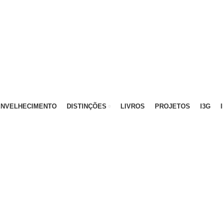
ATIVO - 912 092 520 | GERAL - 911 997 434 (CHAMAD
ENVELHECIMENTO
DISTINÇÕES
LIVROS
PROJETOS
I3G