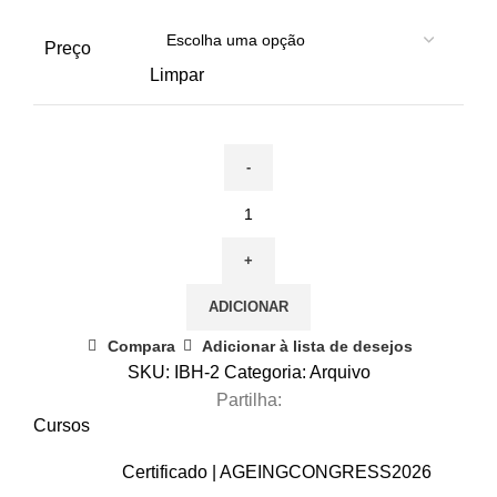
Preço
Limpar
Quantidade
de
06
dezembro
ADICIONAR
|
Implementação
Compara
Adicionar à lista de desejos
do
SKU:
IBH-2
Categoria:
Arquivo
Banco
Partilha:
de
Cursos
Horas
Certificado | AGEINGCONGRESS2026