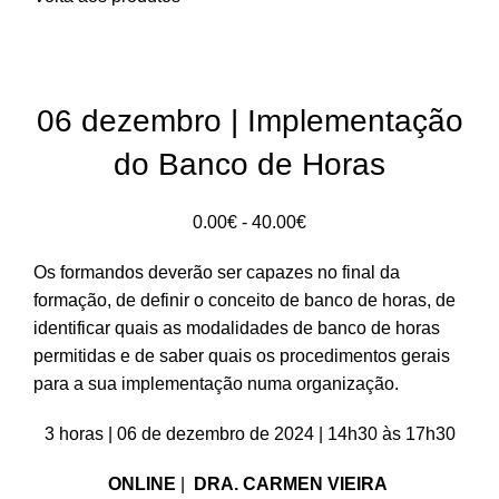
S/stock
06 dezembro | Implementação
do Banco de Horas
Intervalo
0.00
€
-
40.00
€
de
Os formandos deverão ser capazes no final da
preços:
formação, de definir o conceito de banco de horas, de
0.00€
identificar quais as modalidades de banco de horas
a
permitidas e de saber quais os procedimentos gerais
40.00€
para a sua implementação numa organização.
3 horas | 06 de dezembro de 2024 | 14h30 às 17h30
ONLINE
|
DRA. CARMEN VIEIRA