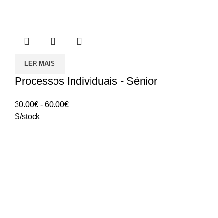
LER MAIS
Processos Individuais - Sénior
Intervalo
30.00
€
-
60.00
€
de
S/stock
preços:
30.00€
a
60.00€