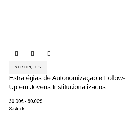
VER OPÇÕES
Estratégias de Autonomização e Follow-
Up em Jovens Institucionalizados
Intervalo
30.00
€
-
60.00
€
de
S/stock
preços:
30.00€
a