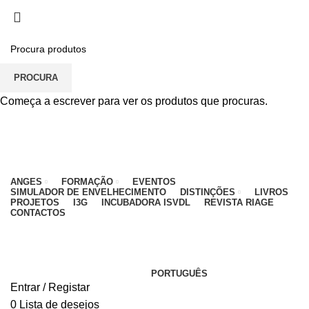
PARA QUALQUER DÚVIDA, LIGUE: CENTRO
EDUCATIVO - 912 092 520 | GERAL - 911 997 434
(CHAMADA PARA REDE MÓVEL NACIONAL)
EMAIL
CONTACTOS
INTRANET
PROCURA
Começa a escrever para ver os produtos que procuras.
ANGES
FORMAÇÃO
EVENTOS
SIMULADOR DE ENVELHECIMENTO
DISTINÇÕES
LIVROS
PROJETOS
I3G
INCUBADORA ISVDL
REVISTA RIAGE
CONTACTOS
PORTUGUÊS
Entrar / Registar
0
Lista de desejos