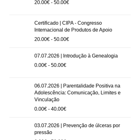
Intervalo
20.00
€
-
50.00
€
de
preços:
20.00€
Certificado | CIPA - Congresso
a
Internacional de Produtos de Apoio
50.00€
Intervalo
20.00
€
-
50.00
€
de
preços:
07.07.2026 | Introdução à Genealogia
20.00€
Intervalo
0.00
€
-
50.00
€
a
de
50.00€
preços:
0.00€
06.07.2026 | Parentalidade Positiva na
a
Adolescência: Comunicação, Limites e
50.00€
Vinculação
Intervalo
0.00
€
-
40.00
€
de
preços:
03.07.2026 | Prevenção de úlceras por
0.00€
pressão
a