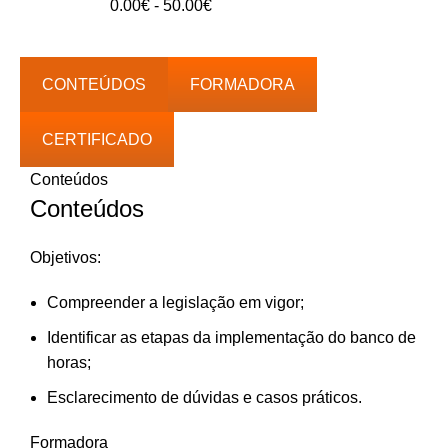
Intervalo
0.00
€
-
50.00
€
40.00€
de
preços:
0.00€
CONTEÚDOS
FORMADORA
a
50.00€
CERTIFICADO
Conteúdos
Conteúdos
Objetivos:
Compreender a legislação em vigor;
Identificar as etapas da implementação do banco de
horas;
Esclarecimento de dúvidas e casos práticos.
Formadora