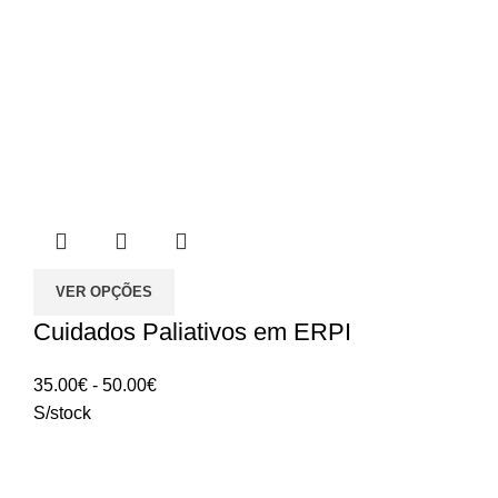
VER OPÇÕES
Cuidados Paliativos em ERPI
Intervalo
35.00
€
-
50.00
€
de
S/stock
preços:
35.00€
a