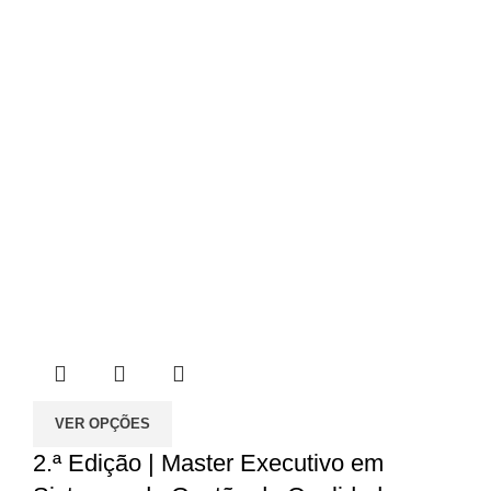
60.00€
VER OPÇÕES
2.ª Edição | Master Executivo em