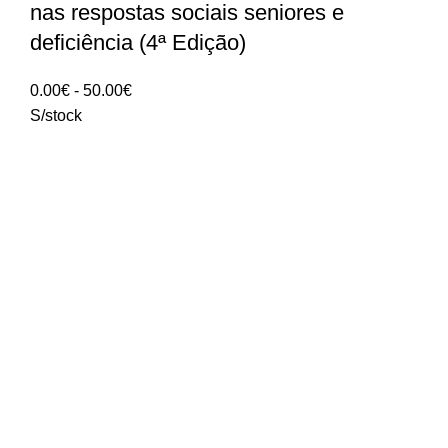
nas respostas sociais seniores e
deficiência (4ª Edição)
Intervalo
0.00
€
-
50.00
€
de
S/stock
preços:
0.00€
a
50.00€