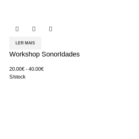
LER MAIS
Workshop SonorIdades
Intervalo
20.00
€
-
40.00
€
de
S/stock
preços:
20.00€
a
40.00€