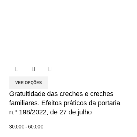
VER OPÇÕES
Gratuitidade das creches e creches
familiares. Efeitos práticos da portaria
n.º 198/2022, de 27 de julho
Intervalo
30.00
€
-
60.00
€
de