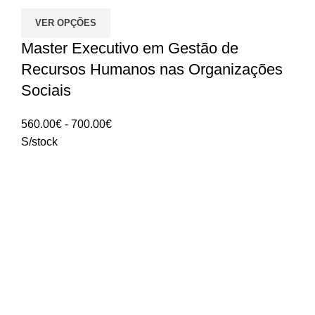
VER OPÇÕES
Master Executivo em Gestão de
Recursos Humanos nas Organizações
Sociais
Intervalo
560.00
€
-
700.00
€
de
S/stock
preços:
560.00€
a
700.00€