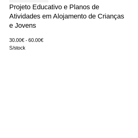
Projeto Educativo e Planos de
Atividades em Alojamento de Crianças
e Jovens
Intervalo
30.00
€
-
60.00
€
de
S/stock
preços:
30.00€
a
60.00€