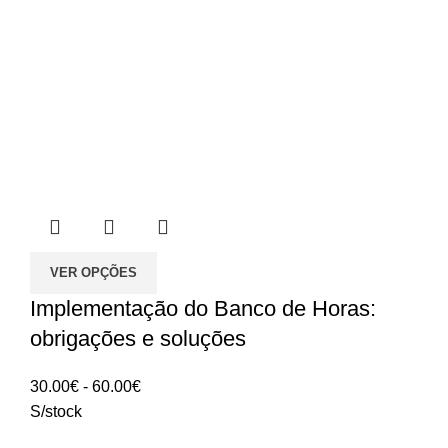
VER OPÇÕES
Implementação do Banco de Horas:
obrigações e soluções
Intervalo
30.00
€
-
60.00
€
de
S/stock
preços: