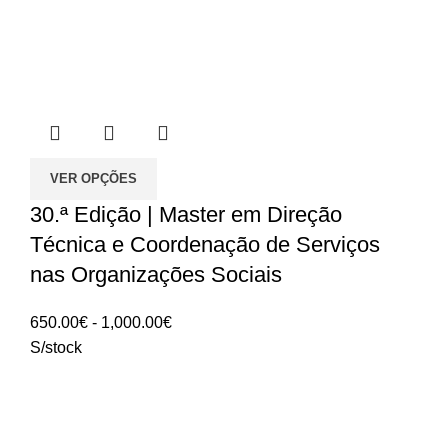
VER OPÇÕES
30.ª Edição | Master em Direção
Técnica e Coordenação de Serviços
nas Organizações Sociais
Intervalo
650.00
€
-
1,000.00
€
de
S/stock
preços:
650.00€
a
1,000.00€