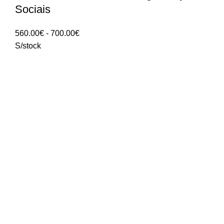
Sociais
Intervalo
560.00
€
-
700.00
€
de
S/stock
preços:
560.00€
a
700.00€