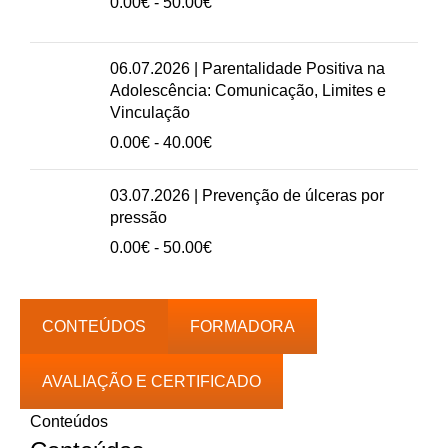
Intervalo
0.00
€
-
50.00
€
a
de
50.00€
preços:
0.00€
06.07.2026 | Parentalidade Positiva na
a
Adolescência: Comunicação, Limites e
50.00€
Vinculação
Intervalo
0.00
€
-
40.00
€
de
preços:
03.07.2026 | Prevenção de úlceras por
0.00€
pressão
a
Intervalo
0.00
€
-
50.00
€
40.00€
de
preços:
0.00€
CONTEÚDOS
FORMADORA
a
50.00€
AVALIAÇÃO E CERTIFICADO
Conteúdos