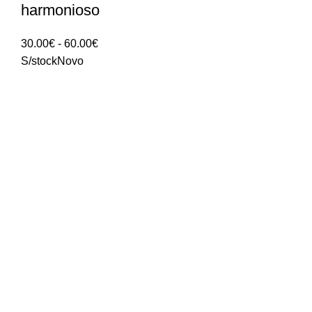
harmonioso
Intervalo
30.00
€
-
60.00
€
de
S/stock
Novo
preços:
30.00€
a
60.00€