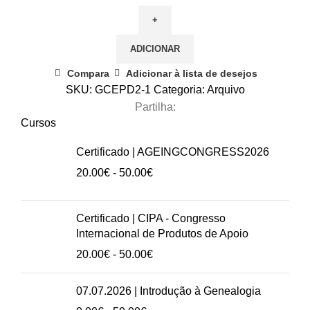
de
21
de
ADICIONAR
Fevereiro
|
Compara
Adicionar à lista de desejos
Gestão
SKU:
GCEPD2-1
Categoria:
Arquivo
comportamental
Partilha:
e
Cursos
emocional
Certificado | AGEINGCONGRESS2026
na
Intervalo
20.00
€
-
50.00
€
população
de
com
preços:
deficiência
20.00€
Certificado | CIPA - Congresso
(casos
a
Internacional de Produtos de Apoio
práticos)
50.00€
Intervalo
20.00
€
-
50.00
€
de
preços:
07.07.2026 | Introdução à Genealogia
20.00€