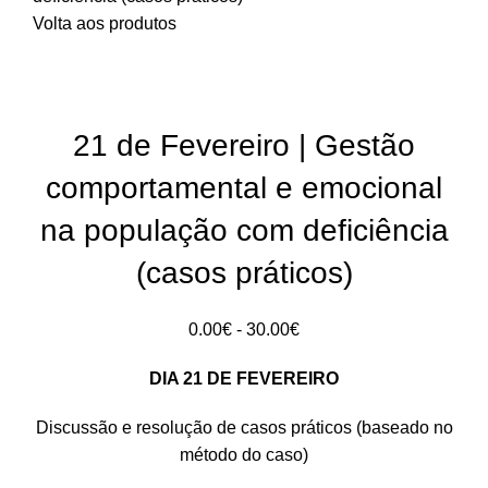
Volta aos produtos
S/stock
21 de Fevereiro | Gestão
comportamental e emocional
na população com deficiência
(casos práticos)
Intervalo
0.00
€
-
30.00
€
de
DIA 21 DE FEVEREIRO
preços:
0.00€
Discussão e resolução de casos práticos (baseado no
a
método do caso)
30.00€