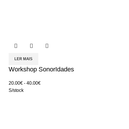
LER MAIS
Workshop SonorIdades
Intervalo
20.00
€
-
40.00
€
de
S/stock
preços:
20.00€
a
40.00€