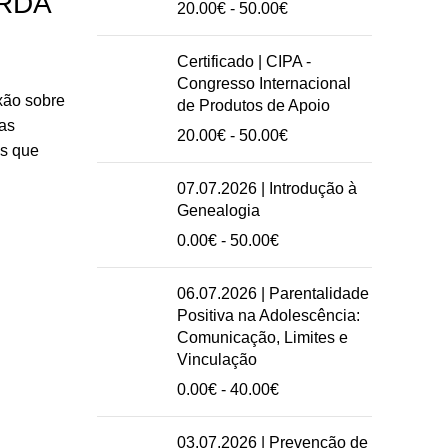
ARDA
Intervalo
20.00
€
-
50.00
€
de
preços:
Certificado | CIPA -
20.00€
Congresso Internacional
a
xão sobre
de Produtos de Apoio
50.00€
das
Intervalo
20.00
€
-
50.00
€
is que
de
preços:
07.07.2026 | Introdução à
20.00€
Genealogia
a
Intervalo
0.00
€
-
50.00
€
50.00€
de
preços:
06.07.2026 | Parentalidade
0.00€
Positiva na Adolescência:
a
Comunicação, Limites e
50.00€
Vinculação
Intervalo
0.00
€
-
40.00
€
de
preços:
03.07.2026 | Prevenção de