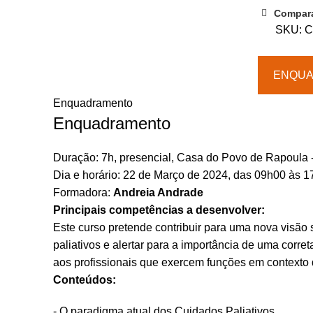
Cuidados
Compar
Paliativos
SKU:
C
em
ERPI
ENQU
-
PRESENCIAL
Enquadramento
|
Enquadramento
GUARDA
Duração: 7h, presencial, Casa do Povo de Rapoula 
Dia e horário: 22 de Março de 2024, das 09h00 às 
Formadora:
Andreia Andrade
Principais competências a desenvolver:
Este curso pretende contribuir para uma nova visão
paliativos e alertar para a importância de uma corr
aos profissionais que exercem funções em contexto
Conteúdos:
- O paradigma atual dos Cuidados Paliativos