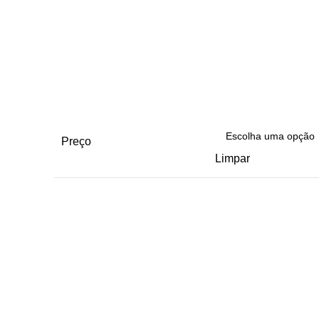
Preço
Limpar
Quantidade
de
22
Março
|