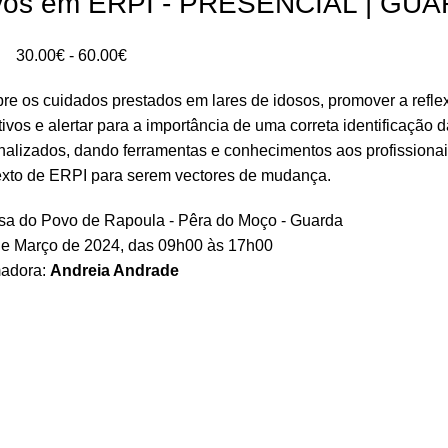
tivos em ERPI - PRESENCIAL | GU
Intervalo
30.00
€
-
60.00
€
de
bre os cuidados prestados em lares de idosos, promover a refle
preços:
os e alertar para a importância de uma correta identificação 
30.00€
nalizados, dando ferramentas e conhecimentos aos profissiona
a
xto de ERPI para serem vectores de mudança.
60.00€
asa do Povo de Rapoula - Pêra do Moço - Guarda
 de Março de 2024, das 09h00 às 17h00
adora:
Andreia Andrade