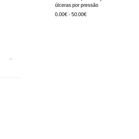
0.00€
úlceras por pressão
a
Intervalo
0.00
€
-
50.00
€
40.00€
de
preços:
0.00€
a
50.00€