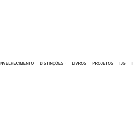
ATIVO - 912 092 520 | GERAL - 911 997 434 (CHAMAD
ENVELHECIMENTO
DISTINÇÕES
LIVROS
PROJETOS
I3G