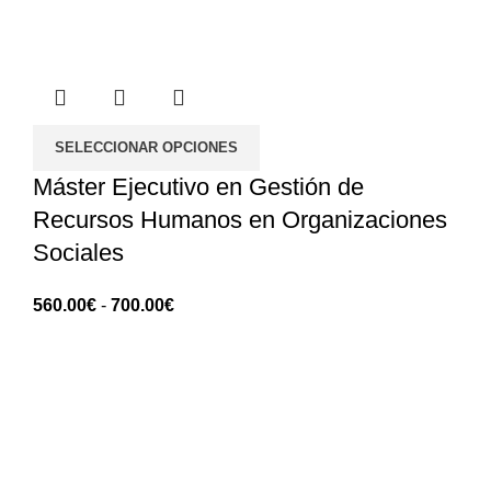
SELECCIONAR OPCIONES
Máster Ejecutivo en Gestión de
Recursos Humanos en Organizaciones
Sociales
Rango
560.00
€
-
700.00
€
de
precios:
ANGES - Asociación Nacional de Gerontología
560.00€
Social
hasta
700.00€
Rua Manuel da Mota IPL