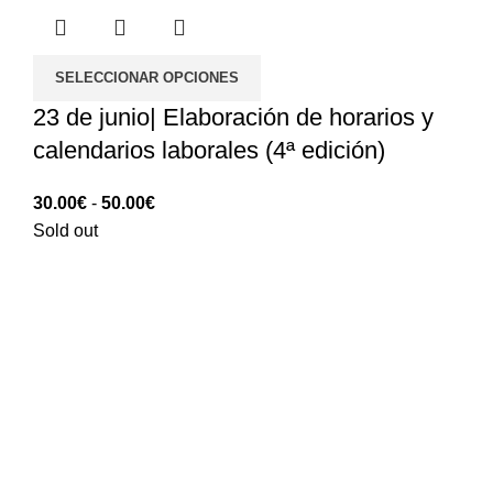
SELECCIONAR OPCIONES
23 de junio| Elaboración de horarios y
calendarios laborales (4ª edición)
Rango
30.00
€
-
50.00
€
de
Sold out
precios:
30.00€
hasta
50.00€