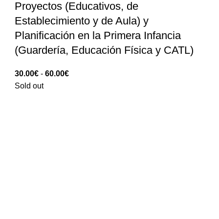
Proyectos (Educativos, de
Establecimiento y de Aula) y
Planificación en la Primera Infancia
(Guardería, Educación Física y CATL)
Rango
30.00
€
-
60.00
€
de
Sold out
precios:
30.00€
hasta
60.00€