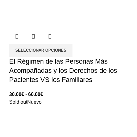
SELECCIONAR OPCIONES
El Régimen de las Personas Más
Acompañadas y los Derechos de los
Pacientes VS los Familiares
Rango
30.00
€
-
60.00
€
de
Sold out
Nuevo
precios:
30.00€
hasta
60.00€