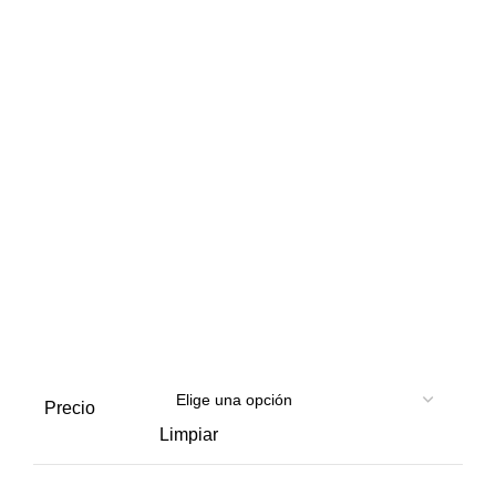
50.00€
Precio
Limpiar