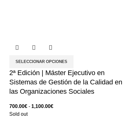
SELECCIONAR OPCIONES
2ª Edición | Máster Ejecutivo en
Sistemas de Gestión de la Calidad en
las Organizaciones Sociales
Rango
700.00
€
-
1,100.00
€
de
Sold out
precios:
700.00€
hasta