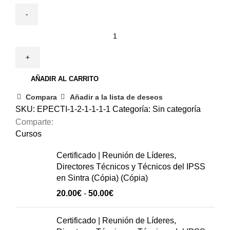
16
de
diciembre
|
AÑADIR AL CARRITO
Prevención
de
Compara
Añadir a la lista de deseos
caídas
SKU:
EPECTI-1-2-1-1-1-1
Categoría:
Sin categoría
en
Comparte:
personas
Cursos
mayores
Certificado | Reunión de Líderes,
cantidad
Directores Técnicos y Técnicos del IPSS
en Sintra (Cópia) (Cópia)
Rango
20.00
€
-
50.00
€
de
precios:
Certificado | Reunión de Líderes,
20.00€