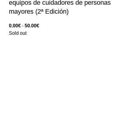
equipos de cuidadores de personas
mayores (2ª Edición)
Rango
0.00
€
-
50.00
€
de
Sold out
precios:
0.00€
hasta
50.00€