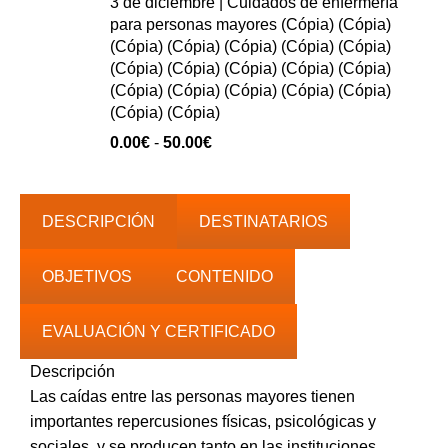
3 de diciembre | Cuidados de enfermería
0.00€
para personas mayores (Cópia) (Cópia)
hasta
(Cópia) (Cópia) (Cópia) (Cópia) (Cópia)
40.00€
(Cópia) (Cópia) (Cópia) (Cópia) (Cópia)
(Cópia) (Cópia) (Cópia) (Cópia) (Cópia)
(Cópia) (Cópia)
Rango
0.00
€
-
50.00
€
de
precios:
0.00€
DESCRIPCIÓN
DESTINATARIOS
hasta
50.00€
OBJETIVOS
CONTENIDO
EVALUACIÓN Y CERTIFICADO
Descripción
Las caídas entre las personas mayores tienen
importantes repercusiones físicas, psicológicas y
sociales, y se producen tanto en las instituciones