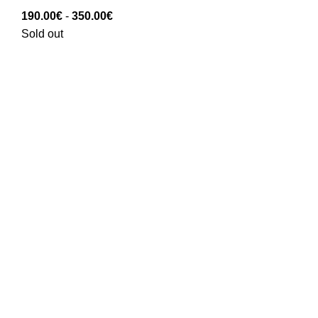
Rango
190.00
€
-
350.00
€
de
Sold out
precios:
190.00€
hasta
350.00€