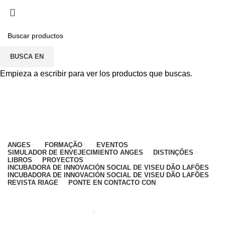
PARA CUALQUIER DUDA, PONTE EN CONTACTO
CON: CENTRO EDUCATIVO - 912 092 520 | GENERAL -
911 997 434 (CHAMADA PARA REDE MÓVEL
NACIONAL)
BUSCA EN
EMAIL
CONTACTOS
INTRANET
Empieza a escribir para ver los productos que buscas.
ANGES
FORMAÇÃO
EVENTOS
SIMULADOR DE ENVEJECIMIENTO ANGES
DISTINÇÕES
LIBROS
PROYECTOS
INCUBADORA DE INNOVACIÓN SOCIAL DE VISEU DÃO LAFÕES
INCUBADORA DE INNOVACIÓN SOCIAL DE VISEU DÃO LAFÕES
REVISTA RIAGE
PONTE EN CONTACTO CON