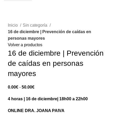
Sold out
Inicio
Sin categoría
16 de diciembre | Prevención de caídas en
personas mayores
Volver a productos
16 de diciembre | Prevención
de caídas en personas
mayores
Rango
0.00
€
-
50.00
€
de
4 horas | 16 de diciembre| 18h00 a 22h00
precios:
0.00€
ONLINE
DRA. JOANA PAIVA
hasta