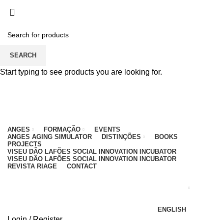
PARA QUALQUER DÚVIDA, LIGUE: CENTRO
EDUCATIVO - 912 092 520 | GERAL - 911 997 434
(CHAMADA PARA REDE MÓVEL NACIONAL)
EMAIL
CONTACTOS
INTRANET
SEARCH
Start typing to see products you are looking for.
ANGES
FORMAÇÃO
EVENTS
ANGES AGING SIMULATOR
DISTINÇÕES
BOOKS
PROJECTS
VISEU DÃO LAFÕES SOCIAL INNOVATION INCUBATOR
VISEU DÃO LAFÕES SOCIAL INNOVATION INCUBATOR
REVISTA RIAGE
CONTACT
ENGLISH
Login / Register