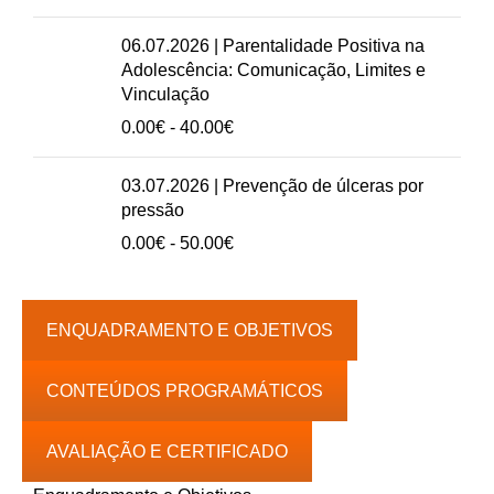
50.00€
preços:
0.00€
06.07.2026 | Parentalidade Positiva na
a
Adolescência: Comunicação, Limites e
50.00€
Vinculação
Intervalo
0.00
€
-
40.00
€
de
preços:
03.07.2026 | Prevenção de úlceras por
0.00€
pressão
a
Intervalo
0.00
€
-
50.00
€
40.00€
de
preços:
0.00€
ENQUADRAMENTO E OBJETIVOS
a
50.00€
CONTEÚDOS PROGRAMÁTICOS
AVALIAÇÃO E CERTIFICADO