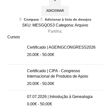
3.ª
Edição
ADICIONAR
|
Master
Compara
Adicionar à lista de desejos
Executivo
SKU:
MESGQOS3
Categoria:
Arquivo
em
Partilha:
Sistemas
Cursos
de
Certificado | AGEINGCONGRESS2026
Gestão
Intervalo
20.00
€
-
50.00
€
da
de
Qualidade
preços:
nas
20.00€
Certificado | CIPA - Congresso
Organizações
a
Internacional de Produtos de Apoio
Sociais
50.00€
Intervalo
20.00
€
-
50.00
€
de
preços:
07.07.2026 | Introdução à Genealogia
20.00€
Intervalo
0.00
€
-
50.00
€
a
de