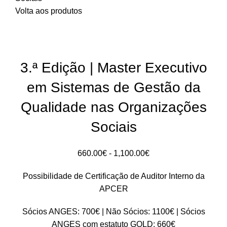
Volta aos produtos
S/stock
3.ª Edição | Master Executivo
em Sistemas de Gestão da
Qualidade nas Organizações
Sociais
Intervalo
660.00
€
-
1,100.00
€
de
Possibilidade de Certificação de Auditor Interno da
preços:
APCER
660.00€
a
Sócios ANGES: 700€ | Não Sócios: 1100€ |
Sócios
1,100.00€
ANGES com estatuto GOLD
: 660€