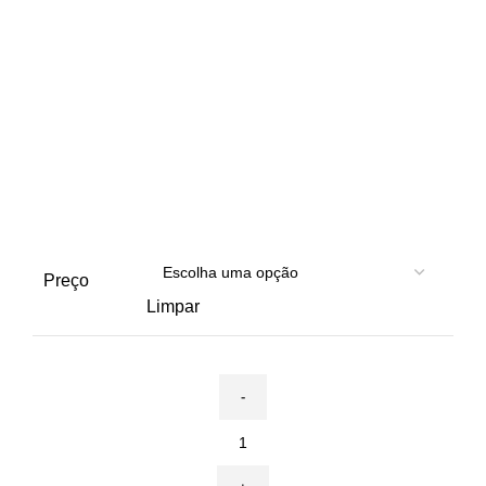
Preço
Limpar
Quantidade
de