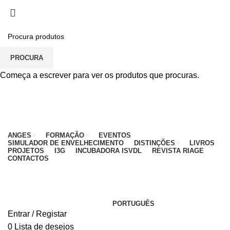
PARA QUALQUER DÚVIDA, LIGUE: CENTRO
EDUCATIVO - 912 092 520 | GERAL - 911 997 434
(CHAMADA PARA REDE MÓVEL NACIONAL)
EMAIL
CONTACTOS
INTRANET
PROCURA
Começa a escrever para ver os produtos que procuras.
ANGES
FORMAÇÃO
EVENTOS
SIMULADOR DE ENVELHECIMENTO
DISTINÇÕES
LIVROS
PROJETOS
I3G
INCUBADORA ISVDL
REVISTA RIAGE
CONTACTOS
PORTUGUÊS
Entrar / Registar
0
Lista de desejos