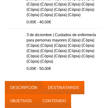
hasta
(Cópia) (Cópia) (Cópia) (Cópia) (Cópia)
50.00€
(Cópia) (Cópia) (Cópia) (Cópia) (Cópia)
(Cópia) (Cópia) (Cópia) (Cópia)
Rango
0.00
€
-
40.00
€
de
precios:
3 de diciembre | Cuidados de enfermería
0.00€
para personas mayores (Cópia) (Cópia)
hasta
(Cópia) (Cópia) (Cópia) (Cópia) (Cópia)
40.00€
(Cópia) (Cópia) (Cópia) (Cópia) (Cópia)
(Cópia) (Cópia) (Cópia) (Cópia) (Cópia)
(Cópia) (Cópia)
Rango
0.00
€
-
50.00
€
de
precios:
0.00€
DESCRIPCIÓN
DESTINATARIOS
hasta
50.00€
OBJETIVOS
CONTENIDO