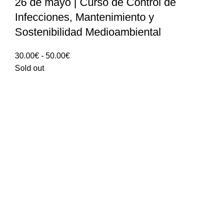
26 de mayo | Curso de Control de
Infecciones, Mantenimiento y
Sostenibilidad Medioambiental
Rango
30.00
€
-
50.00
€
de
Sold out
precios:
30.00€
hasta
50.00€