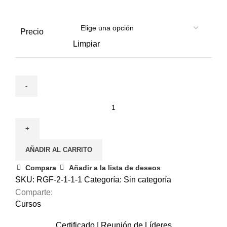
Precio
Limpiar
3
de
diciembre
|
AÑADIR AL CARRITO
Cuidados
de
Compara
Añadir a la lista de deseos
enfermería
SKU:
RGF-2-1-1-1
Categoría:
Sin categoría
para
Comparte:
personas
Cursos
mayores
Certificado | Reunión de Líderes,