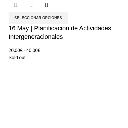
SELECCIONAR OPCIONES
16 May | Planificación de Actividades
Intergeneracionales
Rango
20.00
€
-
40.00
€
de
Sold out
precios:
20.00€
hasta
40.00€