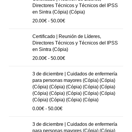
(Cópia)
Directores Técnicos y Técnicos del IPSS
(Cópia)
en Sintra (Cópia) (Cópia)
(Cópia)
Rango
20.00
€
-
50.00
€
(Cópia)
de
(Cópia)
precios:
Certificado | Reunión de Líderes,
(Cópia)
20.00€
Directores Técnicos y Técnicos del IPSS
(Cópia)
hasta
en Sintra (Cópia)
(Cópia)
50.00€
Rango
20.00
€
-
50.00
€
(Cópia)
de
(Cópia)
precios:
3 de diciembre | Cuidados de enfermería
(Cópia)
20.00€
para personas mayores (Cópia) (Cópia)
cantidad
hasta
(Cópia) (Cópia) (Cópia) (Cópia) (Cópia)
50.00€
(Cópia) (Cópia) (Cópia) (Cópia) (Cópia)
(Cópia) (Cópia) (Cópia) (Cópia)
Rango
0.00
€
-
50.00
€
de
precios:
3 de diciembre | Cuidados de enfermería
0.00€
para personas mayores (Cópia) (Cópia)