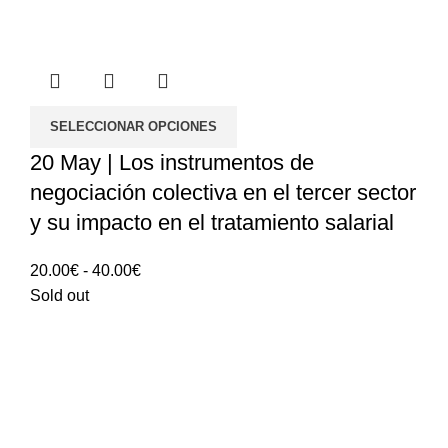
SELECCIONAR OPCIONES
20 May | Los instrumentos de
negociación colectiva en el tercer sector
y su impacto en el tratamiento salarial
Rango
20.00
€
-
40.00
€
de
Sold out
precios:
20.00€
hasta
40.00€