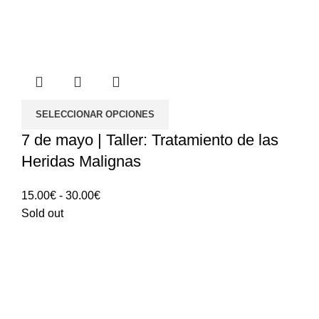
SELECCIONAR OPCIONES
7 de mayo | Taller: Tratamiento de las
Heridas Malignas
Rango
15.00
€
-
30.00
€
de
Sold out
precios:
15.00€
hasta
30.00€