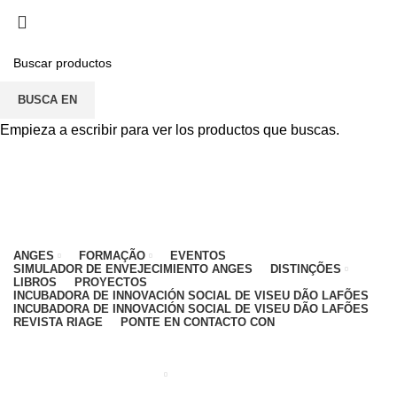
PARA CUALQUIER DUDA, PONTE EN CONTACTO
CON: CENTRO EDUCATIVO - 912 092 520 | GENERAL -
911 997 434 (CHAMADA PARA REDE MÓVEL
NACIONAL)
BUSCA EN
EMAIL
CONTACTOS
INTRANET
Empieza a escribir para ver los productos que buscas.
ANGES
FORMAÇÃO
EVENTOS
SIMULADOR DE ENVEJECIMIENTO ANGES
DISTINÇÕES
LIBROS
PROYECTOS
INCUBADORA DE INNOVACIÓN SOCIAL DE VISEU DÃO LAFÕES
INCUBADORA DE INNOVACIÓN SOCIAL DE VISEU DÃO LAFÕES
REVISTA RIAGE
PONTE EN CONTACTO CON