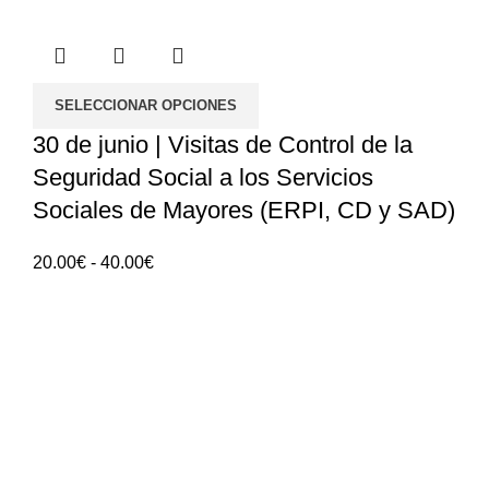
SELECCIONAR OPCIONES
30 de junio | Visitas de Control de la
Seguridad Social a los Servicios
Sociales de Mayores (ERPI, CD y SAD)
Rango
20.00
€
-
40.00
€
de
precios:
ANGES - Asociación Nacional de Gerontología
20.00€
Social
hasta
40.00€
Rua Manuel da Mota IPL
Núcleo de Formación de Pombal
3100 - 516, Pombal