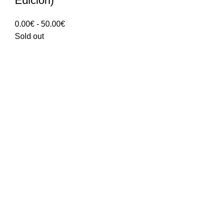
Edición)
Rango
0.00
€
-
50.00
€
de
Sold out
precios:
0.00€
hasta
50.00€