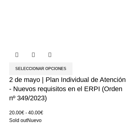
SELECCIONAR OPCIONES
2 de mayo | Plan Individual de Atención
- Nuevos requisitos en el ERPI (Orden
nº 349/2023)
Rango
20.00
€
-
40.00
€
de
Sold out
Nuevo
precios:
20.00€