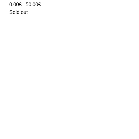
Rango
0.00
€
-
50.00
€
de
Sold out
precios:
0.00€
hasta
50.00€