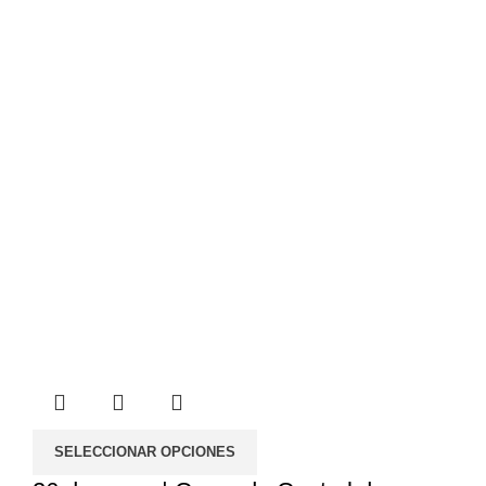
hasta
40.00€
SELECCIONAR OPCIONES