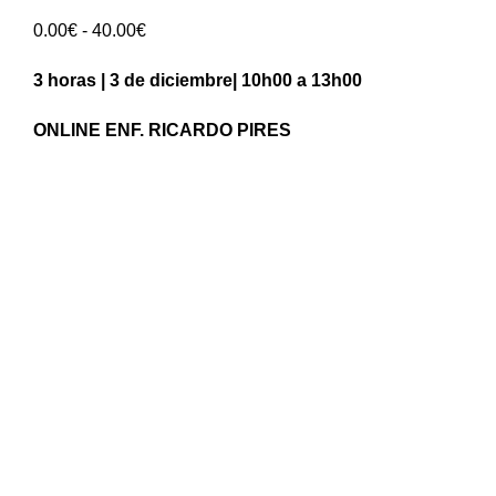
Rango
0.00
€
-
40.00
€
de
3 horas | 3 de diciembre| 10h00 a 13h00
precios:
0.00€
ONLINE
ENF. RICARDO PIRES
hasta
40.00€