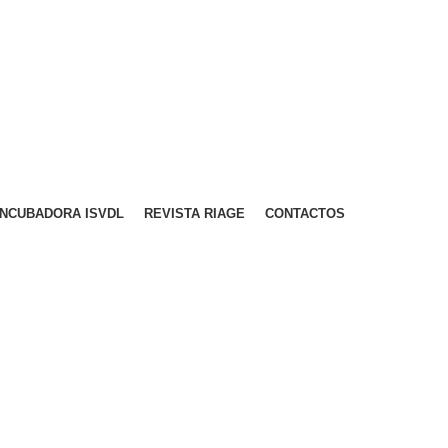
A PARA REDE MÓVEL NACIONAL)
EMAIL
CONTACTOS
INTRANET
INCUBADORA ISVDL
REVISTA RIAGE
CONTACTOS