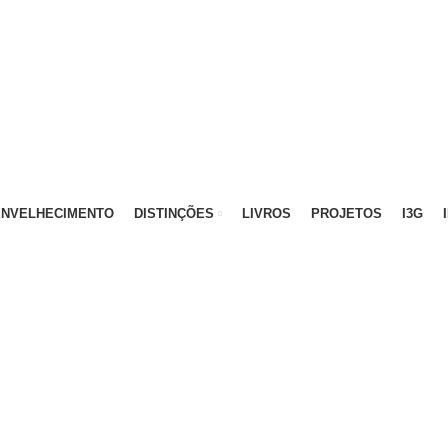
ATIVO - 912 092 520 | GERAL - 911 997 434 (CHAMAD
ENVELHECIMENTO
DISTINÇÕES
LIVROS
PROJETOS
I3G