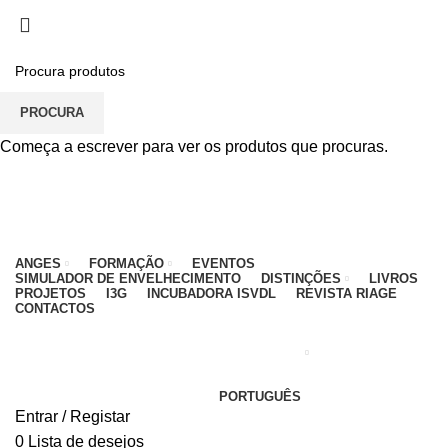
PARA QUALQUER DÚVIDA, LIGUE: CENTRO
EDUCATIVO - 912 092 520 | GERAL - 911 997 434
(CHAMADA PARA REDE MÓVEL NACIONAL)
EMAIL
CONTACTOS
INTRANET
PROCURA
Começa a escrever para ver os produtos que procuras.
ANGES
FORMAÇÃO
EVENTOS
SIMULADOR DE ENVELHECIMENTO
DISTINÇÕES
LIVROS
PROJETOS
I3G
INCUBADORA ISVDL
REVISTA RIAGE
CONTACTOS
PORTUGUÊS
Entrar / Registar
0
Lista de desejos