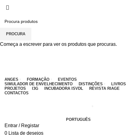
PARA QUALQUER DÚVIDA, LIGUE: CENTRO
EDUCATIVO - 912 092 520 | GERAL - 911 997 434
(CHAMADA PARA REDE MÓVEL NACIONAL)
EMAIL
CONTACTOS
INTRANET
PROCURA
Começa a escrever para ver os produtos que procuras.
ANGES
FORMAÇÃO
EVENTOS
SIMULADOR DE ENVELHECIMENTO
DISTINÇÕES
LIVROS
PROJETOS
I3G
INCUBADORA ISVDL
REVISTA RIAGE
CONTACTOS
PORTUGUÊS
Entrar / Registar
0
Lista de desejos