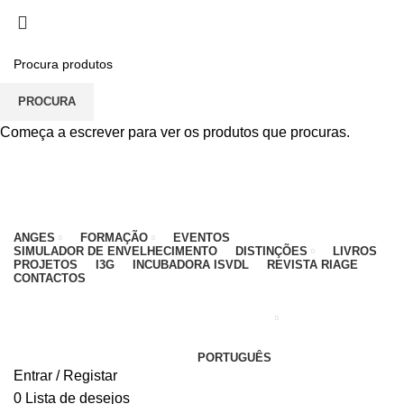
PARA QUALQUER DÚVIDA, LIGUE: CENTRO
EDUCATIVO - 912 092 520 | GERAL - 911 997 434
(CHAMADA PARA REDE MÓVEL NACIONAL)
EMAIL
CONTACTOS
INTRANET
PROCURA
Começa a escrever para ver os produtos que procuras.
ANGES
FORMAÇÃO
EVENTOS
SIMULADOR DE ENVELHECIMENTO
DISTINÇÕES
LIVROS
PROJETOS
I3G
INCUBADORA ISVDL
REVISTA RIAGE
CONTACTOS
PORTUGUÊS
Entrar / Registar
0
Lista de desejos