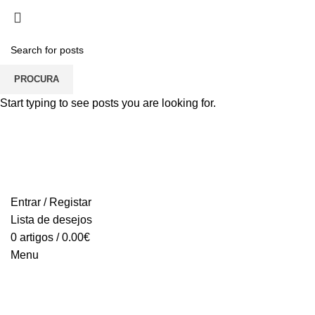
ADD ANYTHING HERE OR JUST REMOVE IT…
PROCURA
Start typing to see posts you are looking for.
Entrar / Registar
Lista de desejos
0
artigos
/
0.00
€
Menu